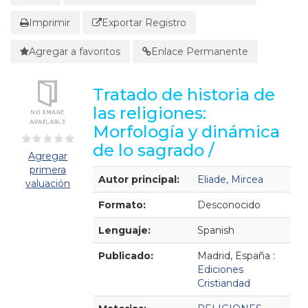
Imprimir
Exportar Registro
Agregar a favoritos
Enlace Permanente
Tratado de historia de
las religiones:
Morfología y dinámica
de lo sagrado /
Agregar
primera
Detalles Bibliográficos
Autor principal:
Eliade, Mircea
valuación
Formato:
Desconocido
Lenguaje:
Spanish
Publicado:
Madrid, España :
Ediciones
Cristiandad