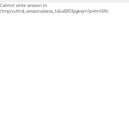
Cannot write session to
/tmp/vufind_sessions/sess_ts5uil5f03pjjk4jm1p4hn169c