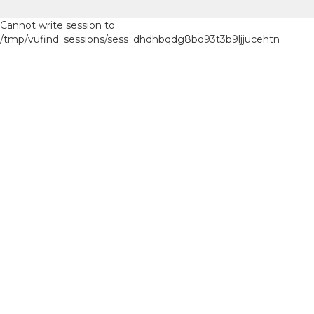
Cannot write session to
/tmp/vufind_sessions/sess_dhdhbqdg8bo93t3b9ljjucehtn