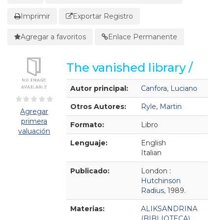
Imprimir
Exportar Registro
Agregar a favoritos
Enlace Permanente
The vanished library /
Detalles Bibliográficos
Autor principal:
Canfora, Luciano
Otros Autores:
Ryle, Martin
Agregar
primera
Formato:
Libro
valuación
Lenguaje:
English
Italian
Publicado:
London :
Hutchinson
Radius,
1989.
Materias:
ALIKSANDRINA
(BIBLIOTECA)