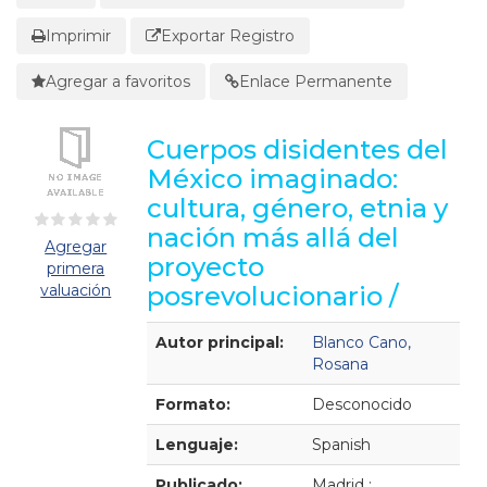
Imprimir
Exportar Registro
Agregar a favoritos
Enlace Permanente
Cuerpos disidentes del
México imaginado:
cultura, género, etnia y
nación más allá del
Agregar
proyecto
primera
valuación
posrevolucionario /
Detalles Bibliográficos
Autor principal:
Blanco Cano,
Rosana
Formato:
Desconocido
Lenguaje:
Spanish
Publicado:
Madrid :