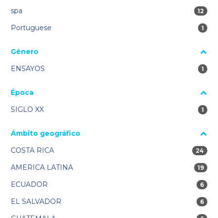
spa
12 res
12
Portuguese
1 re
1
Género
ENSAYOS
1 re
1
Época
SIGLO XX
1 re
1
Ámbito geográfico
COSTA RICA
24 res
24
AMERICA LATINA
19 res
19
ECUADOR
6 res
6
EL SALVADOR
6 res
6