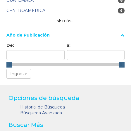
GUATEMALA
6 res
6
CENTROAMERICA
4 res
4
más…
Año de Publicación
De:
a:
Opciones de búsqueda
Historial de Búsqueda
Búsqueda Avanzada
Buscar Más