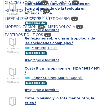
CIENCIAS SOCIALES
VIOLENCIA
29
28
Liberación y cautiverio : Debates en
torno al metodo de la teología en
ASPECTOS SOCIALES
27
América Latina.
Publicado 1976
LIBERALIZACION DEL INTERCAMBIO
27
Desconocido
MODERNIZACION
METODOLOGIA
27
26
Agregar a favoritos
PARTIDOS POLITICOS
26
Reflexiones sobre una antropología de
las sociedades complejas /
por
Montero, Paula
Desconocido
Agregar a favoritos
Costa Rica : la opinión y el SIDA 1989-1991
/
por
López Subiros, Marta Eugenia
Desconocido
Agregar a favoritos
Entre lo mismo y lo totalmente otro, la
ética /