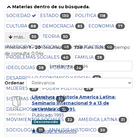
Materias dentro de su búsqueda.
SOCIEDAD
ESTADO
POLITICA
130
118
CULTURA
DEMOCRACIA
ECONOMIA
88
85
77
HISTORIA
TEORIA
50
50
más…
PARTICIPACION SOCIAL
EDUCACION
48
40
Mostrando
1 - 20
Resultados de
758
Para Buscar '
'
, tiempo
de consulta: 0.04s
PROBLEMAS SOCIALES
FAMILIA
40
38
Limitar resultados
IDEOLOGIAS
POBREZA
38
36
DESARROLLO ECONOMICO Y SOCIAL
35
Ordenar
MUJERES
PODER POLITICO
35
34
Literatura e historia America Latina:
SISTEMAS POLITICOS
33
Seminario Internacional 9 a 13 de
DERECHOS HUMANOS
setiembre de 1991.
32
Publicado 1993
MOVIMIENTOS SOCIALES
AMERICA LATINA
32
31
Desconocido
SOCIOLOGIA
ANALISIS HISTORICO
31
30
Agregar a favoritos