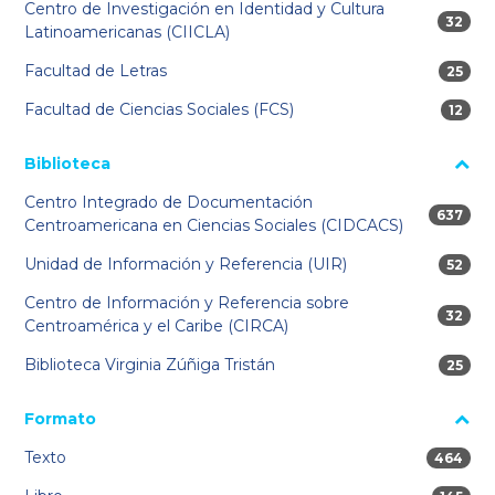
Centro de Investigación en Identidad y Cultura
32 res
32
Latinoamericanas (CIICLA)
Facultad de Letras
25 res
25
Facultad de Ciencias Sociales (FCS)
12 res
12
Biblioteca
Centro Integrado de Documentación
637 res
637
Centroamericana en Ciencias Sociales (CIDCACS)
Unidad de Información y Referencia (UIR)
52 res
52
Centro de Información y Referencia sobre
32 res
32
Centroamérica y el Caribe (CIRCA)
Biblioteca Virginia Zúñiga Tristán
25 res
25
Formato
Texto
464 res
464