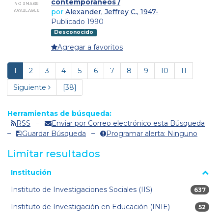
contemporáneos /
por
Alexander, Jeffrey C., 1947-
Publicado 1990
Desconocido
Agregar a favoritos
1
2
3
4
5
6
7
8
9
10
11
Siguiente
[38]
Herramientas de búsqueda:
RSS
Enviar por Correo electrónico esta Búsqueda
Guardar Búsqueda
Programar alerta: Ninguno
Limitar resultados
La página se volverá a cargar cuando se seleccione o excluya
Institución
un filtro.
Instituto de Investigaciones Sociales (IIS)
637 res
637
Instituto de Investigación en Educación (INIE)
52 res
52