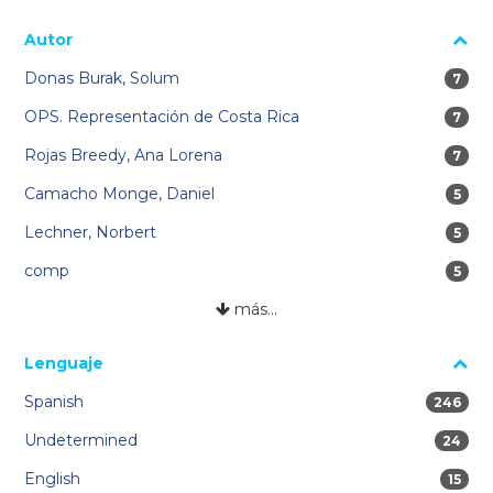
Autor
Donas Burak, Solum
7 res
7
OPS. Representación de Costa Rica
7 res
7
Rojas Breedy, Ana Lorena
7 res
7
Camacho Monge, Daniel
5 res
5
Lechner, Norbert
5 res
5
comp
5 res
5
más…
Lenguaje
Spanish
246 res
246
Undetermined
24 res
24
English
15 re
15