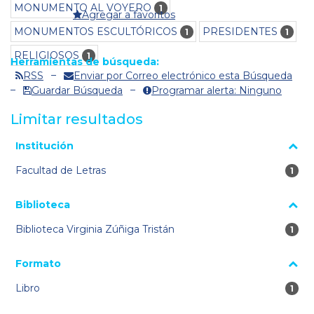
MONUMENTO AL VOYERO
1
Agregar a favoritos
MONUMENTOS ESCULTÓRICOS
PRESIDENTES
1
1
RELIGIOSOS
1
Herramientas de búsqueda:
RSS
Enviar por Correo electrónico esta Búsqueda
Guardar Búsqueda
Programar alerta: Ninguno
Limitar resultados
La página se volverá a cargar cuando se seleccione o excluya
Institución
un filtro.
Facultad de Letras
1 re
1
Biblioteca
Biblioteca Virginia Zúñiga Tristán
1 re
1
Formato
Libro
1 re
1