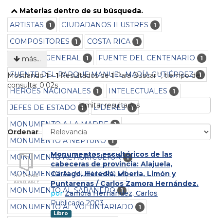
Materias dentro de su búsqueda.
ARTISTAS
CIUDADANOS ILUSTRES
1
1
COMPOSITORES
COSTA RICA
1
1
CULTURA GENERAL
FUENTE DEL CENTENARIO
1
1
más…
FUENTE DEL PARQUE MANUEL MARÍA GUTIÉRREZ
1
Mostrando
1 - 1
Resultados de
1
Para Buscar '
'
, tiempo de
consulta: 0.02s
HÉROES NACIONALES
INTELECTUALES
1
1
Limitar resultados
JEFES DE ESTADO
LÍDERES
1
1
MONUMENTO A LA MADRE
1
Ordenar
MONUMENTO A NEPTUNO
1
Monumentos escultóricos de las
MONUMENTO AL AGRICULTOR
1
cabeceras de provincia: Alajuela,
MONUMENTO AL MUELLERO
Cartago, Heredia, Liberia, Limón y
Puntarenas / Carlos Zamora Hernández.
MONUMENTO AL SABANERO
1
por
Zamora Hernández, Carlos
Publicado 2003
MONUMENTO AL VOLUNTARIADO
1
Libro