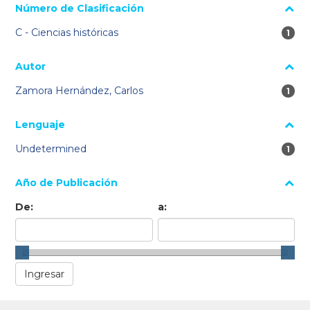
Número de Clasificación
C - Ciencias históricas
1 re
1
Autor
Zamora Hernández, Carlos
1 re
1
Lenguaje
Undetermined
1 re
1
Año de Publicación
De:
a: