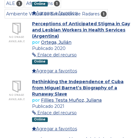
ALE
Afro-Cubans
1
1
Online
Agregar a favoritos
Ambiente Virtual de Simulación de Radares
1
Perceptions of Anticipated Stigma in Gay
and Lesbian Workers in Health Services
(Argentina)
por
Ortega, Julián
Publicado 2020
Enlace del recurso
Online
Agregar a favoritos
Rethinking the Independence of Cuba
from Miguel Barnet’s Biography of a
Runaway Slave
por
Fillies Testa Muñoz, Juliana
Publicado 2021
Enlace del recurso
Online
Agregar a favoritos