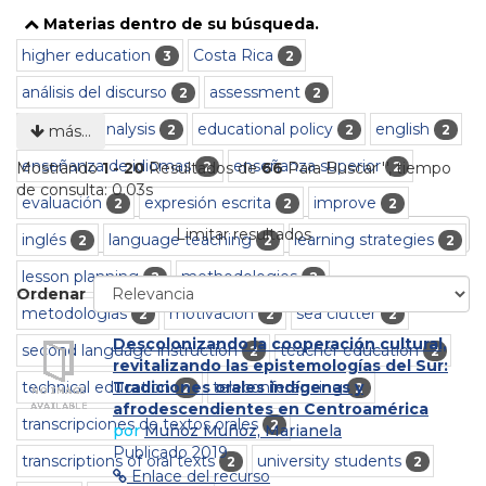
Materias dentro de su búsqueda.
higher education
Costa Rica
3
2
análisis del discurso
assessment
2
2
discourse analysis
educational policy
english
2
2
2
más…
enseñanza de idiomas
enseñanza superior
2
2
Mostrando
1 - 20
Resultados de
66
Para Buscar '
'
, tiempo
de consulta: 0.03s
evaluación
expresión escrita
improve
2
2
2
Limitar resultados
inglés
language teaching
learning strategies
2
2
2
lesson planning
methodologies
2
2
Ordenar
metodologías
motivación
sea clutter
2
2
2
Descolonizando la cooperación cultural,
second language instruction
teacher education
2
2
revitalizando las epistemologías del Sur:
technical education
teleconferencing
Tradiciones orales indígenas y
2
2
afrodescendientes en Centroamérica
transcripciones de textos orales
2
por
Muñoz Muñoz, Marianela
Publicado 2019
transcriptions of oral texts
university students
2
2
Enlace del recurso