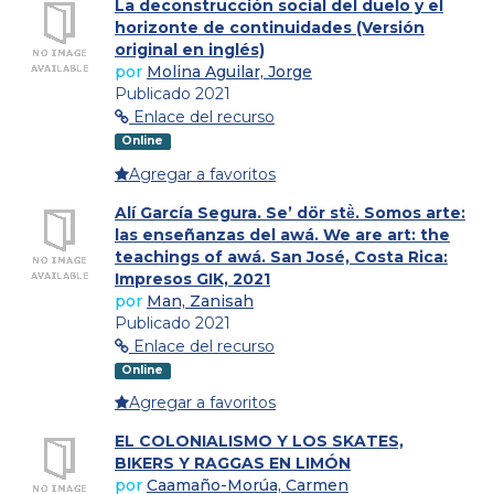
La deconstrucción social del duelo y el
horizonte de continuidades (Versión
original en inglés)
por
Molina Aguilar, Jorge
Publicado 2021
Enlace del recurso
Online
Agregar a favoritos
Alí García Segura. Se’ dör stë̀. Somos arte:
las enseñanzas del awá. We are art: the
teachings of awá. San José, Costa Rica:
Impresos GIK, 2021
por
Man, Zanisah
Publicado 2021
Enlace del recurso
Online
Agregar a favoritos
EL COLONIALISMO Y LOS SKATES,
BIKERS Y RAGGAS EN LIMÓN
por
Caamaño-Morúa, Carmen