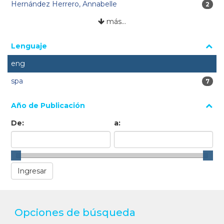
Hernández Herrero, Annabelle
2 res
2
más…
Lenguaje
eng
spa
7 res
7
Año de Publicación
De:
a:
Opciones de búsqueda