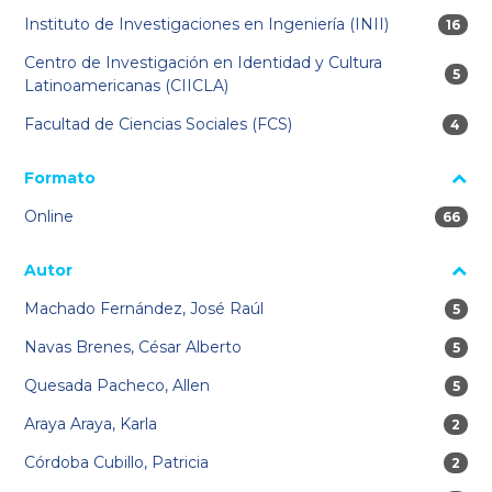
Instituto de Investigaciones en Ingeniería (INII)
16 res
16
Centro de Investigación en Identidad y Cultura
5 res
5
Latinoamericanas (CIICLA)
Facultad de Ciencias Sociales (FCS)
4 res
4
Formato
Online
66 res
66
Autor
Machado Fernández, José Raúl
5 res
5
Navas Brenes, César Alberto
5 res
5
Quesada Pacheco, Allen
5 res
5
Araya Araya, Karla
2 res
2
Córdoba Cubillo, Patricia
2 res
2