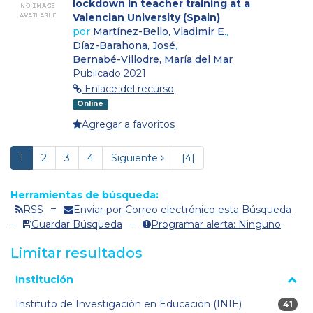
lockdown in teacher training at a
Valencian University (Spain)
por
Martínez-Bello, Vladimir E.
,
Díaz-Barahona, José
,
Bernabé-Villodre, María del Mar
Publicado 2021
Enlace del recurso
Online
Agregar a favoritos
1
2
3
4
Siguiente
[4]
Herramientas de búsqueda:
RSS
Enviar por Correo electrónico esta Búsqueda
Guardar Búsqueda
Programar alerta: Ninguno
Limitar resultados
La página se volverá a cargar cuando se seleccione o excluya
Institución
un filtro.
Instituto de Investigación en Educación (INIE)
41 res
41