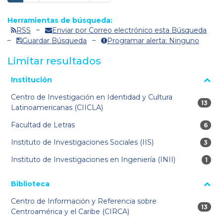
Herramientas de búsqueda:
RSS
Enviar por Correo electrónico esta Búsqueda
Guardar Búsqueda
Programar alerta: Ninguno
Limitar resultados
La página se volverá a cargar cuando se seleccione o excluya
Institución
un filtro.
Centro de Investigación en Identidad y Cultura
13 res
13
Latinoamericanas (CIICLA)
Facultad de Letras
6 res
6
Instituto de Investigaciones Sociales (IIS)
3 res
3
Instituto de Investigaciones en Ingeniería (INII)
1 re
1
Biblioteca
Centro de Información y Referencia sobre
13 res
13
Centroamérica y el Caribe (CIRCA)