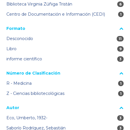
Biblioteca Virginia Zúñiga Tristán
6 res
6
Centro de Documentación e Información (CEDI)
1 re
1
Formato
Desconocido
11 re
11
Libro
9 res
9
informe científico
3 res
3
Número de Clasificación
R - Medicina
1 re
1
Z - Ciencias bibliotecológicas
1 re
1
Autor
Eco, Umberto, 1932-
3 res
3
Saborío Rodríguez, Sebastián
3 res
3