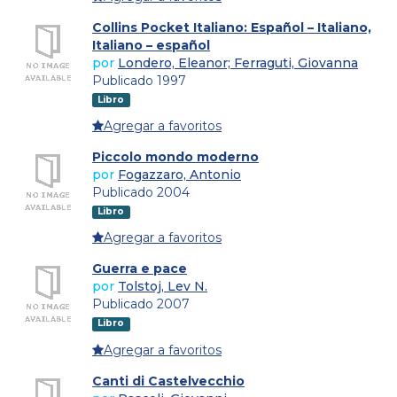
Collins Pocket Italiano: Español – Italiano,
Italiano – español
por
Londero, Eleanor; Ferraguti, Giovanna
Publicado 1997
Libro
Agregar a favoritos
Piccolo mondo moderno
por
Fogazzaro, Antonio
Publicado 2004
Libro
Agregar a favoritos
Guerra e pace
por
Tolstoj, Lev N.
Publicado 2007
Libro
Agregar a favoritos
Canti di Castelvecchio