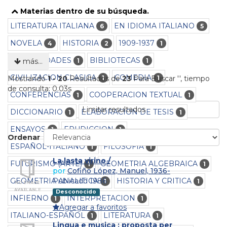
Materias dentro de su búsqueda.
LITERATURA ITALIANA
EN IDIOMA ITALIANO
6
5
NOVELA
HISTORIA
1909-1937
4
2
1
ANTIQUEDADES
BIBLIOTECAS
1
1
más…
CIVILIZACION CLASICA
COMEDIA
1
1
Mostrando
1 - 20
Resultados de
23
Para Buscar '
'
, tiempo
de consulta: 0.03s
CONFERENCIAS
COOPERACION TEXTUAL
1
1
Limitar resultados
DICCIONARIO
ELABORACION DE TESIS
1
1
ENSAYOS
ERUDICCION
1
1
Ordenar
ESPAÑOL-ITALIANO
FILOSOFIA
1
1
La lasta virino /
FUTURISMO (ARTE)
GEOMETRIA ALGEBRAICA
1
1
por
Cofiño López, Manuel, 1936-
GEOMETRIA ANALITICA
HISTORIA Y CRITICA
Publicado 1986
1
1
Desconocido
INFIERNO
INTERPRETACION
1
1
Agregar a favoritos
ITALIANO-ESPAÑOL
LITERATURA
1
1
Lingua e musica : proposta per