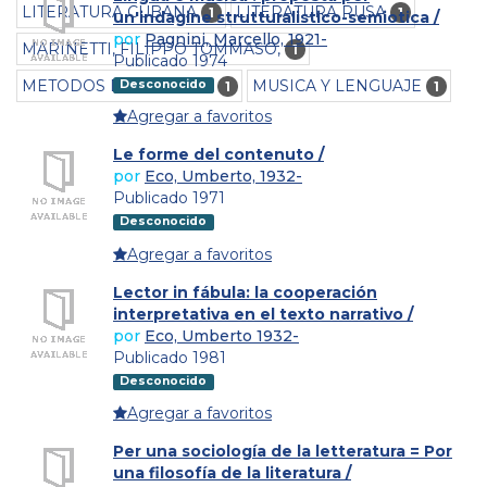
LITERATURA CUBANA
LITERATURA RUSA
1
1
un'indagine strutturalistico-semiotica /
por
Pagnini, Marcello, 1921-
MARINETTI, FILIPPO TOMMASO,
1
Publicado 1974
METODOS DE LECTURA
MUSICA Y LENGUAJE
Desconocido
1
1
Agregar a favoritos
Le forme del contenuto /
por
Eco, Umberto, 1932-
Publicado 1971
Desconocido
Agregar a favoritos
Lector in fábula: la cooperación
interpretativa en el texto narrativo /
por
Eco, Umberto 1932-
Publicado 1981
Desconocido
Agregar a favoritos
Per una sociología de la letteratura = Por
una filosofía de la literatura /