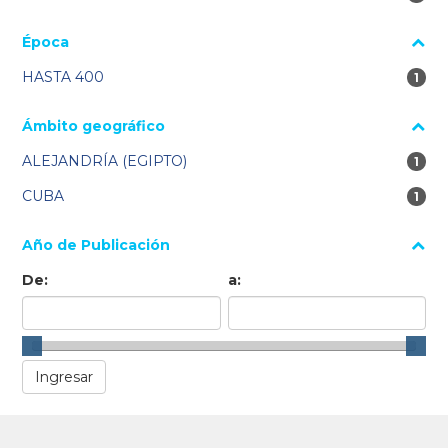
Época
HASTA 400
1 re
1
Ámbito geográfico
ALEJANDRÍA (EGIPTO)
1 re
1
CUBA
1 re
1
Año de Publicación
De:
a: