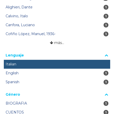
Alighieri, Dante
1 re
1
Calvino, Italo
1 re
1
Canfora, Luciano
1 re
1
Cofiño López, Manuel, 1936-
1 re
1
más…
Lenguaje
Italian
English
1 re
1
Spanish
1 re
1
Género
BIOGRAFIA
1 re
1
CUENTOS
1 re
1