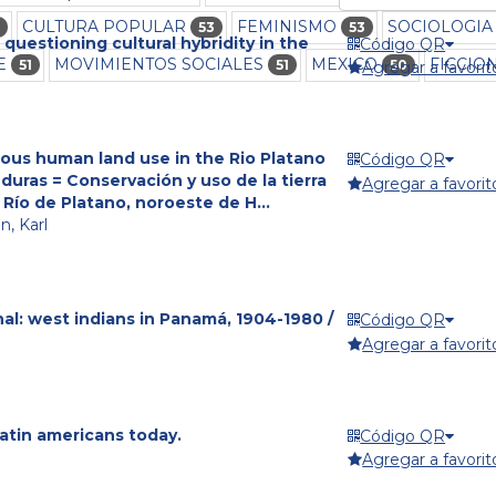
CULTURA POPULAR
FEMINISMO
SOCIOLOGIA
53
53
questioning cultural hybridity in the
Código QR
E
MOVIMIENTOS SOCIALES
MEXICO
FICCIO
51
51
50
Agregar a favorit
ous human land use in the Rio Platano
Código QR
uras = Conservación y uso de la tierra
Agregar a favorit
 Río de Platano, noroeste de H...
n, Karl
nal: west indians in Panamá, 1904-1980 /
Código QR
Agregar a favorit
-latin americans today.
Código QR
Agregar a favorit