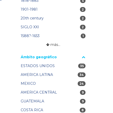
1818-1883
5 resultados
5
1901-1981
2 resultados
2
20th century
2 resultados
2
SIGLO XXI
2 resultados
2
1588?-1653
1 resultados
1
más…
Ámbito geográfico
ESTADOS UNIDOS
35 resultados
35
AMERICA LATINA
34 resultados
34
MEXICO
24 resultados
24
AMERICA CENTRAL
9 resultados
9
GUATEMALA
9 resultados
9
COSTA RICA
8 resultados
8