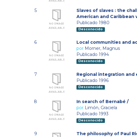
5
Slaves of slaves : the ch
American and Caribbean w
Publicado 1980
Desconocido
6
Local communities and act
por
Morner, Magnus
Publicado 1994
Desconocido
7
Regional integration and
Publicado 1996
Desconocido
8
In search of Bernabé /
por
Limón, Graciela
Publicado 1993
Desconocido
9
The philosophy of Paul Ri