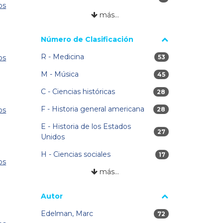
os
más…
Número de Clasificación
R - Medicina
53 resultados
53
os
M - Música
45 resultados
45
C - Ciencias históricas
28 resultados
28
F - Historia general americana
os
28 resultados
28
E - Historia de los Estados
27 resultados
27
Unidos
H - Ciencias sociales
17 resultados
17
os
más…
Autor
Edelman, Marc
72 resultados
72