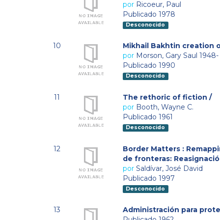
por
Ricoeur, Paul
Publicado 1978
Desconocido
10
Mikhail Bakhtin creation o
por
Morson, Gary Saul 1948-
Publicado 1990
Desconocido
11
The rethoric of fiction /
por
Booth, Wayne C.
Publicado 1961
Desconocido
12
Border Matters : Remappin
de fronteras: Reasignació
por
Saldívar, José David
Publicado 1997
Desconocido
13
Administración para prote
Publicado 1962