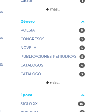
Catalan
1 resultados
1
más…
os
Género
POESIA
8 resultados
8
os
CONGRESOS
5 resultados
5
NOVELA
5 resultados
5
PUBLICACIONES PERIODICAS
5 resultados
5
os
CATALOGOS
4 resultados
4
CATALOGO
3 resultados
3
más…
Época
SIGLO XX
16 resultados
16
o