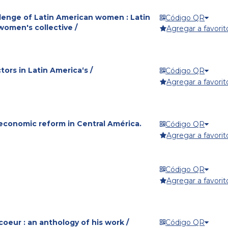
allenge of Latin American women : Latin
Código QR
omen's collective /
Agregar a favorit
ors in Latin America‘s /
Código QR
Agregar a favorit
 economic reform in Central América.
Código QR
Agregar a favorit
Código QR
Agregar a favorit
coeur : an anthology of his work /
Código QR