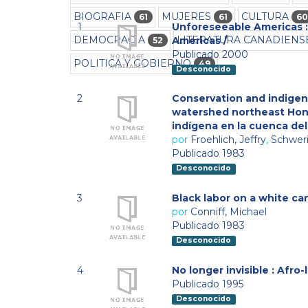
BIOGRAFIA
MUJERES
CULTURA
61
61
60
1
Unforeseeable Americas : 
DEMOCRACIA
LITERATURA CANADIENS
Americas /
52
Publicado 2000
POLITICA Y GOBIERNO
49
Desconocido
2
Conservation and indigen
watershed northeast Hond
indígena en la cuenca del
por
Froehlich, Jeffry
,
Schweri
Publicado 1983
Desconocido
3
Black labor on a white ca
por
Conniff, Michael
Publicado 1983
Desconocido
4
No longer invisible : Afro
Publicado 1995
Desconocido