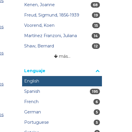
os
Kenen, Joanne
68 resultados
68
Freud, Sigmund, 1856-1939
19 resultados
19
Voorend, Koen
15 resultados
15
os
Martínez Franzoni, Juliana
14 resultados
14
Shaw, Bernard
12 resultados
12
os
más…
Lenguaje
English
os
Spanish
195 resultados
195
French
6 resultados
6
German
5 resultados
5
os
Portuguese
5 resultados
5