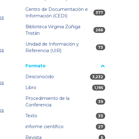
Centro de Documentación e
377 resultados
377
Información (CEDI)
os
Biblioteca Virginia Zúñiga
266 resultados
266
Tristán
Unidad de Información y
73 resultados
73
os
Referencia (UIR)
Formato
Desconocido
3,232 resultados
3,232
os
Libro
1,195 resultados
1,195
Procedimiento de la
39 resultados
39
Conferencia
os
Texto
33 resultados
33
informe científico
27 resultados
27
Revista
5 resultados
5