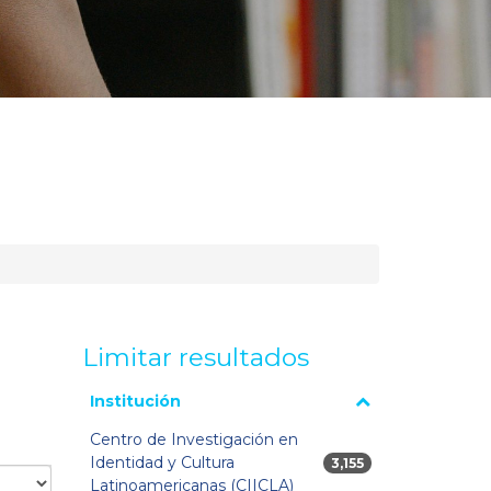
Limitar resultados
La página se volverá a cargar cuando se seleccione o
Institución
excluya un filtro.
Centro de Investigación en
Identidad y Cultura
3,155 resultados
3,155
N
66
Latinoamericanas (CIICLA)