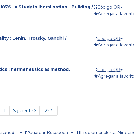
76 : a Study in lberal nation - Building /
Código QR
Agregar a favorit
ity : Lenin, Trotsky, Gandhi /
Código QR
Agregar a favorit
cs : hermeneutics as method,
Código QR
Agregar a favorit
11
Siguiente
[227]
Búsqueda
Guardar Búsqueda
Programar alerta: Ningun