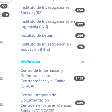
53
Instituto de Investigaciones
650 resultados
650
Sociales (IIS)
N
49
os
Instituto de Investigaciones en
377 resultados
377
Ingeniería (INII)
Facultad de Letras
266 resultados
266
os
Instituto de Investigación en
76 resultados
76
Educación (INIE)
Biblioteca
Centro de Información y
Referencia sobre
os
3,155 resultados
3,155
Centroamérica y el Caribe
(CIRCA)
Centro Integrado de
Documentación
609 resultados
609
os
Centroamericana en Ciencias
Sociales (CIDCACS)