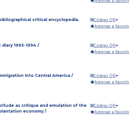
Agregar a favorit
bibliographical critical encyclopedia.
Código QR
Agregar a favorit
c diary 1965-1994 /
Código QR
Agregar a favorit
immigration into Central America /
Código QR
Agregar a favorit
gritude as critique and emulation of the
Código QR
 plantation economy /
Agregar a favorit