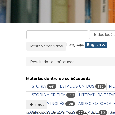
La página se recargará cuando se elimine un filtro
Filtros aplicados:
Lenguaje:
Eliminar filtro
English
Restablecer filtros
Resultados de búsqueda
Materias dentro de su búsqueda.
HISTORIA
ESTADOS UNIDOS
FI
441
320
HISTORIA Y CRITICA
LITERATURA EST
139
EN IDIOMA INGLÉS
ASPECTOS SOCIAL
108
más…
CONDICIONES SOCIALES
ARTE
AS
87
80
Mostrando
1 - 20
Resultados de
4,524
Para Busca