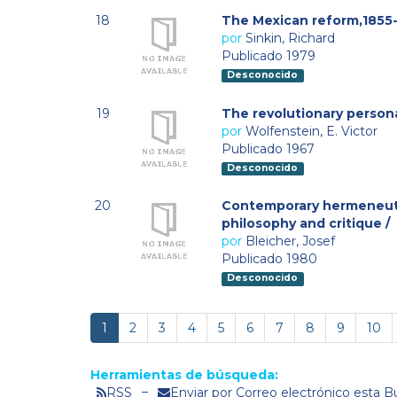
18
The Mexican reform,1855-18
por
Sinkin, Richard
Publicado 1979
Desconocido
19
The revolutionary personal
por
Wolfenstein, E. Victor
Publicado 1967
Desconocido
20
Contemporary hermeneuti
philosophy and critique /
por
Bleicher, Josef
Publicado 1980
Desconocido
1
2
3
4
5
6
7
8
9
10
Herramientas de búsqueda:
RSS
Enviar por Correo electrónico esta 