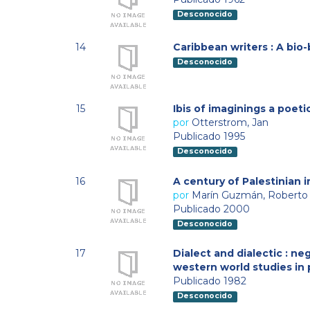
Desconocido
14
Caribbean writers : A bio-
Desconocido
15
Ibis of imaginings a poeti
por
Otterstrom, Jan
Publicado 1995
Desconocido
16
A century of Palestinian 
por
Marín Guzmán, Roberto
Publicado 2000
Desconocido
17
Dialect and dialectic : ne
western world studies in
Publicado 1982
Desconocido