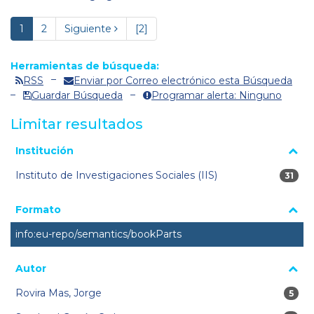
1
2
Siguiente
[2]
Herramientas de búsqueda:
RSS
Enviar por Correo electrónico esta Búsqueda
Guardar Búsqueda
Programar alerta: Ninguno
Limitar resultados
La página se volverá a cargar cuando se seleccione o excluya
Institución
un filtro.
Instituto de Investigaciones Sociales (IIS)
31 res
31
Formato
info:eu-repo/semantics/bookParts
Autor
Rovira Mas, Jorge
5 res
5