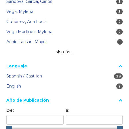
Sandoval García, Carlos
3 res
3
Vega, Mylena
3 res
3
Gutiérrez, Ana Lucía
2 res
2
Vega Martínez, Mylena
2 res
2
Achío Tacsan, Mayra
1 re
1
más…
Lenguaje
Spanish / Castilian
29 res
29
English
2 res
2
Año de Publicación
De:
a: