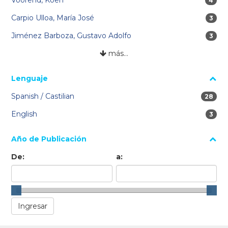
Voorend, Koen
4 res
4
Carpio Ulloa, María José
3 res
3
Jiménez Barboza, Gustavo Adolfo
3 res
3
más…
Lenguaje
Spanish / Castilian
28 res
28
English
3 res
3
Año de Publicación
De:
a: