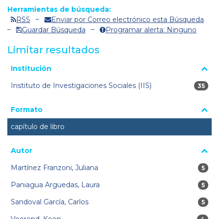
Herramientas de búsqueda:
RSS
Enviar por Correo electrónico esta Búsqueda
Guardar Búsqueda
Programar alerta: Ninguno
Limitar resultados
La página se volverá a cargar cuando se seleccione o excluya
Institución
un filtro.
Instituto de Investigaciones Sociales (IIS)
35 res
35
Formato
capítulo de libro
Autor
Martínez Franzoni, Juliana
5 res
5
Paniagua Arguedas, Laura
5 res
5
Sandoval García, Carlos
5 res
5