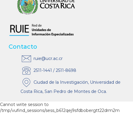
Contacto
ruie@ucr.ac.cr
2511-1441 / 2511-8698
Ciudad de la Investigación, Universidad de
Costa Rica, San Pedro de Montes de Oca.
Cannot write session to
/tmp/vufind_sessions/sess_b612qej9sfdbobergtt22drm2m