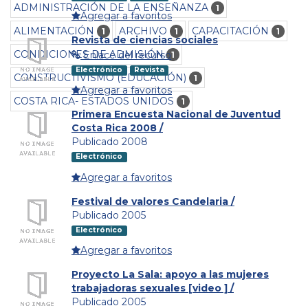
ADMINISTRACIÓN DE LA ENSEÑANZA
1
Agregar a favoritos
ALIMENTACIÓN
ARCHIVO
CAPACITACIÓN
1
1
1
Revista de ciencias sociales
CONDICIONES DE ADMISIÓN
Enlace del recurso
1
Electrónico
Revista
CONSTRUCTIVISMO (EDUCACIÓN)
1
Agregar a favoritos
COSTA RICA- ESTADOS UNIDOS
1
Primera Encuesta Nacional de Juventud
Costa Rica 2008 /
Publicado 2008
Electrónico
Agregar a favoritos
Festival de valores Candelaria /
Publicado 2005
Electrónico
Agregar a favoritos
Proyecto La Sala: apoyo a las mujeres
trabajadoras sexuales [video ] /
Publicado 2005