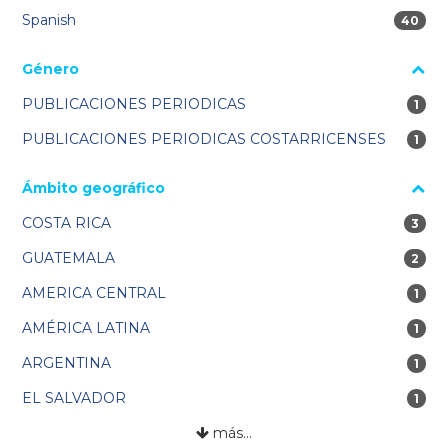
Spanish
40 res
40
Género
PUBLICACIONES PERIODICAS
1 re
1
PUBLICACIONES PERIODICAS COSTARRICENSES
1 re
1
Ámbito geográfico
COSTA RICA
3 res
3
GUATEMALA
2 res
2
AMERICA CENTRAL
1 re
1
AMÉRICA LATINA
1 re
1
ARGENTINA
1 re
1
EL SALVADOR
1 re
1
más…