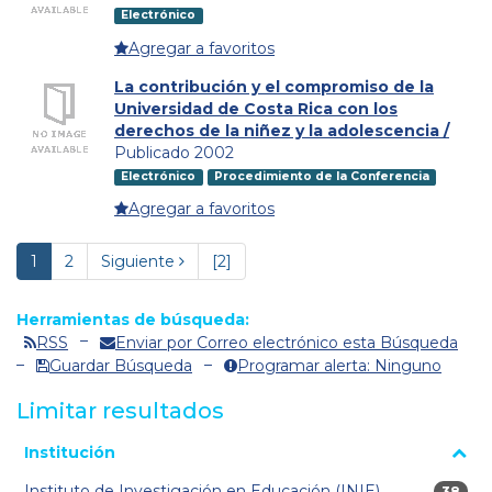
Electrónico
Agregar a favoritos
La contribución y el compromiso de la
Universidad de Costa Rica con los
derechos de la niñez y la adolescencia /
Publicado 2002
Electrónico
Procedimiento de la Conferencia
Agregar a favoritos
1
2
Siguiente
[2]
Herramientas de búsqueda:
RSS
Enviar por Correo electrónico esta Búsqueda
Guardar Búsqueda
Programar alerta: Ninguno
Limitar resultados
La página se volverá a cargar cuando se seleccione o excluya
Institución
un filtro.
Instituto de Investigación en Educación (INIE)
38 res
38