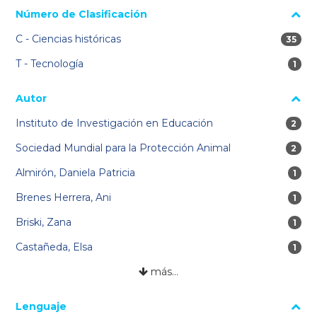
Número de Clasificación
C - Ciencias históricas
35 res
35
T - Tecnología
1 re
1
Autor
Instituto de Investigación en Educación
2 res
2
Sociedad Mundial para la Protección Animal
2 res
2
Almirón, Daniela Patricia
1 re
1
Brenes Herrera, Ani
1 re
1
Briski, Zana
1 re
1
Castañeda, Elsa
1 re
1
más…
Lenguaje