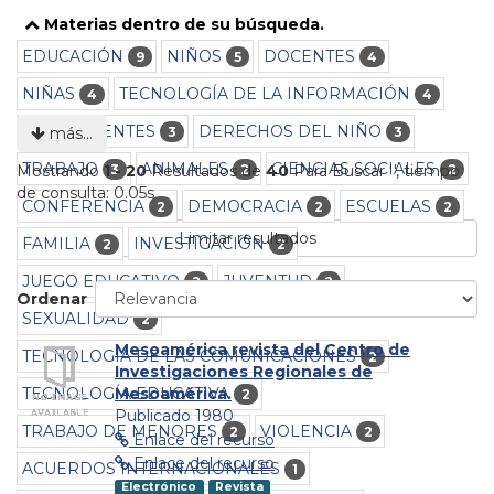
Materias dentro de su búsqueda.
EDUCACIÓN
NIÑOS
DOCENTES
9
5
4
NIÑAS
TECNOLOGÍA DE LA INFORMACIÓN
4
4
ADOLESCENTES
DERECHOS DEL NIÑO
3
3
más…
TRABAJO
ANIMALES
CIENCIAS SOCIALES
3
2
2
Mostrando
1 - 20
Resultados de
40
Para Buscar '
'
, tiempo
de consulta: 0.05s
CONFERENCIA
DEMOCRACIA
ESCUELAS
2
2
2
Limitar resultados
FAMILIA
INVESTIGACIÓN
2
2
JUEGO EDUCATIVO
JUVENTUD
2
2
Ordenar
SEXUALIDAD
2
Mesoamérica revista del Centro de
TECNOLOGÍA DE LAS COMUNICACIONES
2
Investigaciones Regionales de
TECNOLOGÍA EDUCATIVA
Mesoamérica.
2
Publicado 1980
TRABAJO DE MENORES
VIOLENCIA
2
2
Enlace del recurso
Enlace del recurso
ACUERDOS INTERNACIONALES
1
Electrónico
Revista