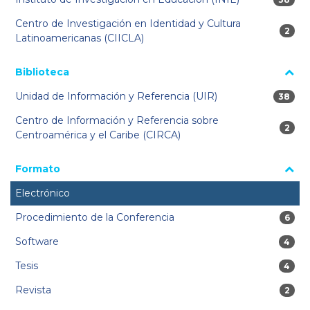
Centro de Investigación en Identidad y Cultura
2 res
2
Latinoamericanas (CIICLA)
Biblioteca
Unidad de Información y Referencia (UIR)
38 res
38
Centro de Información y Referencia sobre
2 res
2
Centroamérica y el Caribe (CIRCA)
Formato
Electrónico
Procedimiento de la Conferencia
6 res
6
Software
4 res
4
Tesis
4 res
4
Revista
2 res
2