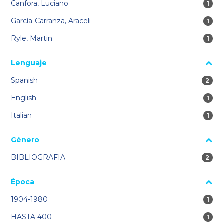
Canfora, Luciano
1 re
1
García-Carranza, Araceli
1 re
1
Ryle, Martin
1 re
1
Lenguaje
Spanish
2 res
2
English
1 re
1
Italian
1 re
1
Género
BIBLIOGRAFIA
2 res
2
Época
1904-1980
1 re
1
HASTA 400
1 re
1