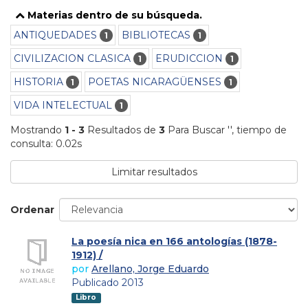
Materias dentro de su búsqueda.
ANTIQUEDADES
BIBLIOTECAS
1
1
CIVILIZACION CLASICA
ERUDICCION
1
1
HISTORIA
POETAS NICARAGÜENSES
1
1
VIDA INTELECTUAL
1
Mostrando
1 - 3
Resultados de
3
Para Buscar '
'
, tiempo de
consulta: 0.02s
Limitar resultados
Ordenar
La poesía nica en 166 antologías (1878-
1912) /
por
Arellano, Jorge Eduardo
Publicado 2013
Libro