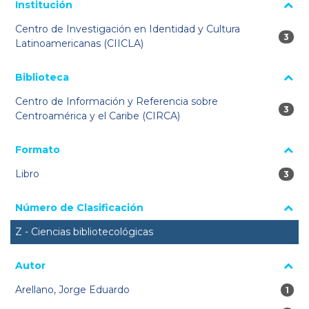
La página se volverá a cargar cuando se seleccione o excluya
Institución
un filtro.
Centro de Investigación en Identidad y Cultura
3 res
3
Latinoamericanas (CIICLA)
Biblioteca
Centro de Información y Referencia sobre
3 res
3
Centroamérica y el Caribe (CIRCA)
Formato
Libro
3 res
3
Número de Clasificación
Z - Ciencias bibliotecológicas
Autor
Arellano, Jorge Eduardo
1 re
1