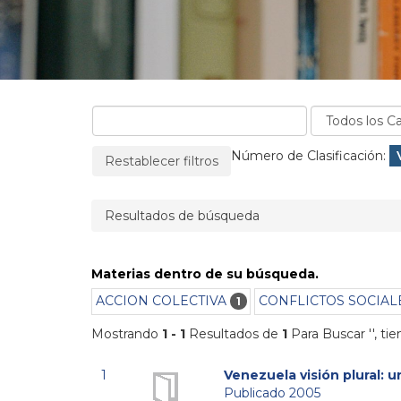
La página se recargará cuando se elimine un filtro
Filtros aplicados:
Número de Clasificación:
Restablecer filtros
Resultados de búsqueda
Materias dentro de su búsqueda.
ACCION COLECTIVA
CONFLICTOS SOCIAL
1
Mostrando
1 - 1
Resultados de
1
Para Buscar '
'
, ti
1
Venezuela visión plural: 
Publicado 2005