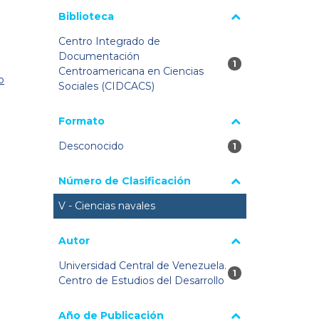
Biblioteca
Centro Integrado de
Documentación
1 resultados
1
Centroamericana en Ciencias
o
Sociales (CIDCACS)
Formato
Desconocido
1 resultados
1
Número de Clasificación
V - Ciencias navales
Autor
Universidad Central de Venezuela.
1 resultados
1
Centro de Estudios del Desarrollo
Año de Publicación