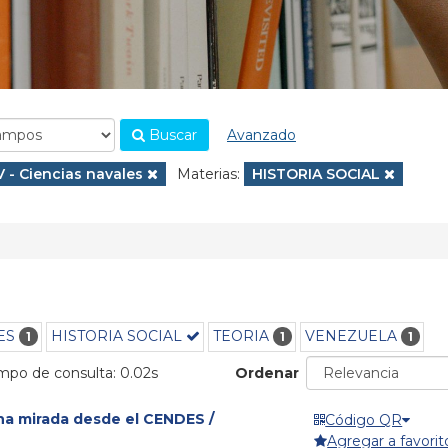
Buscar
Avanzado
.
Eliminar filtro
V - Ciencias navales
Materias:
Eliminar filtro
HISTORIA SOCIAL
ES
HISTORIA SOCIAL
TEORIA
VENEZUELA
1
1
1
empo de consulta: 0.02s
Ordenar
una mirada desde el CENDES /
Código QR
Agregar a favorit