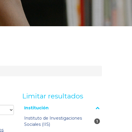
Limitar resultados
La página se volverá a cargar cuando se seleccione o
Institución
excluya un filtro.
Instituto de Investigaciones
1 resultados
1
Sociales (IIS)
os