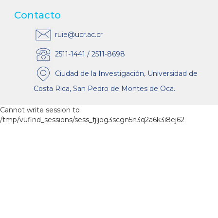
Contacto
ruie@ucr.ac.cr
2511-1441 / 2511-8698
Ciudad de la Investigación, Universidad de
Costa Rica, San Pedro de Montes de Oca.
Cannot write session to
/tmp/vufind_sessions/sess_fjljog3scgn5n3q2a6k3i8ej62