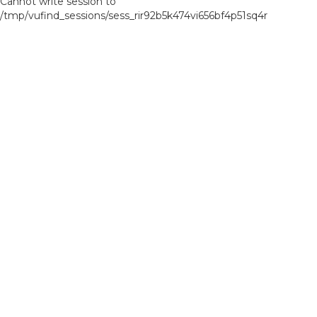
Cannot write session to
/tmp/vufind_sessions/sess_rir92b5k474vi656bf4p51sq4r