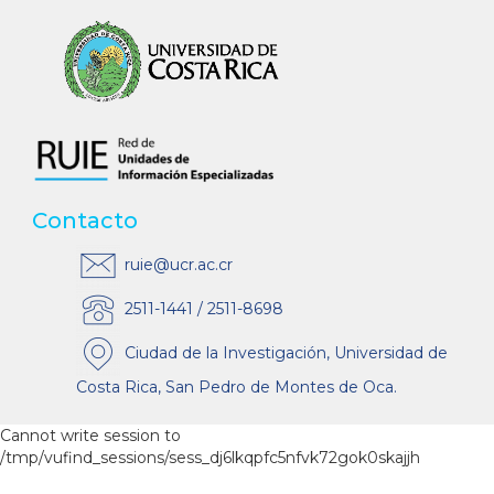
Contacto
ruie@ucr.ac.cr
2511-1441 / 2511-8698
Ciudad de la Investigación, Universidad de
Costa Rica, San Pedro de Montes de Oca.
Cannot write session to
/tmp/vufind_sessions/sess_dj6lkqpfc5nfvk72gok0skajjh