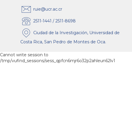
ruie@ucr.ac.cr
2511-1441 / 2511-8698
Ciudad de la Investigación, Universidad de
Costa Rica, San Pedro de Montes de Oca.
Cannot write session to
/tmp/vufind_sessions/sess_qpfcn6mjr6o32p2ahleun62lv1