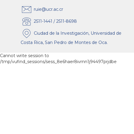
ruie@ucr.ac.cr
2511-1441 / 2511-8698
Ciudad de la Investigación, Universidad de
Costa Rica, San Pedro de Montes de Oca.
Cannot write session to
/tmp/vufind_sessions/sess_8e6haer8ivrnn1j94497prjdbe