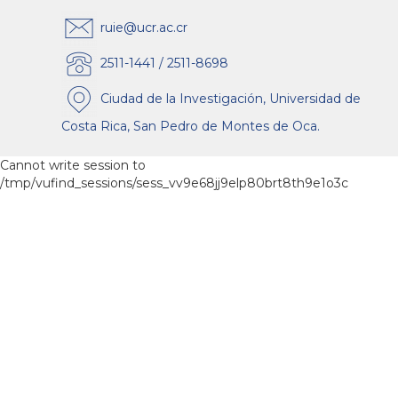
ruie@ucr.ac.cr
2511-1441 / 2511-8698
Ciudad de la Investigación, Universidad de
Costa Rica, San Pedro de Montes de Oca.
Cannot write session to
/tmp/vufind_sessions/sess_vv9e68jj9elp80brt8th9e1o3c