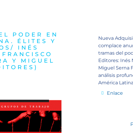
EL PODER EN
Nueva Adquisic
NA. ÉLITES Y
complace anunc
OS/ INÉS
tramas del pode
 FRANCISCO
RA Y MIGUEL
Editores: Inés
DITORES)
Miguel Serna F
análisis profun
América Latina.
Enlace
P