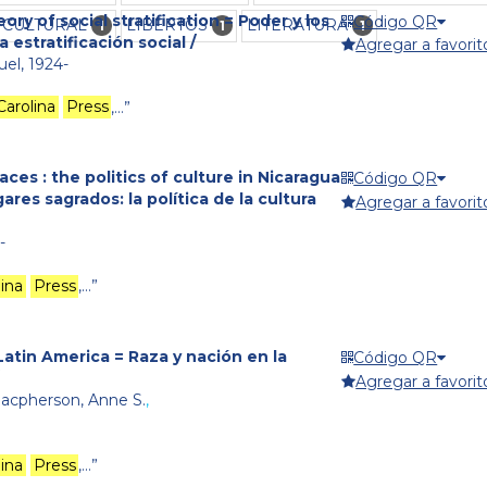
ory of social stratification = Poder y los
Código QR
A CULTURAL
LIBERTOS
LITERATURA
1
1
1
a estratificación social /
Agregar a favorit
el, 1924-
Carolina
Press
,…”
aces : the politics of culture in Nicaragua
Código QR
ares sagrados: la política de la cultura
Agregar a favorit
-
lina
Press
,…”
atin America = Raza y nación en la
Código QR
Agregar a favorit
acpherson, Anne S.
,
lina
Press
,…”