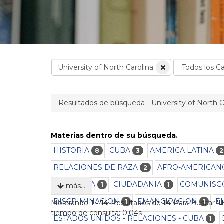
Resultados de búsqueda - University of North C
Materias dentro de su búsqueda.
HISTORIA
CUBA
AMERICA LATINA
8
3
2
RELACIONES DE RAZA
AFRO-AMERICAN
2
BIOGRAFIA
CIUDADANIA
COMUNISG
1
1
más…
DISCRIMINACION
EMANCIPACION
E
1
1
Mostrando
1 - 14
Resultados de
14
Para Buscar '
U
tiempo de consulta: 0.04s
ESTADOS UNIDOS - RELACIONES - CUBA
1