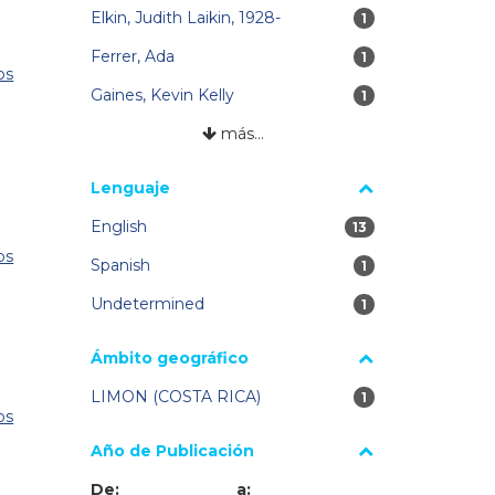
Elkin, Judith Laikin, 1928-
1 resultados
1
Ferrer, Ada
1 resultados
1
os
Gaines, Kevin Kelly
1 resultados
1
más…
Lenguaje
English
13 resultados
13
os
Spanish
1 resultados
1
Undetermined
1 resultados
1
Ámbito geográfico
LIMON (COSTA RICA)
1 resultados
1
os
Año de Publicación
De:
a: