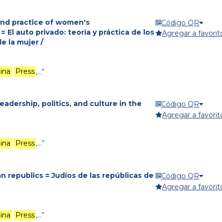
 and practice of women's
Código QR
= El auto privado: teoría y práctica de los
Agregar a favorit
e la mujer /
lina
Press
,…”
leadership, politics, and culture in the
Código QR
Agregar a favorit
lina
Press
,…”
n republics = Judíos de las repúblicas de
Código QR
Agregar a favorit
-
lina
Press
,…”