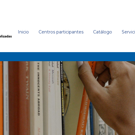
orth Carolina Press,
'
Inicio
Centros participantes
Catálogo
Servic