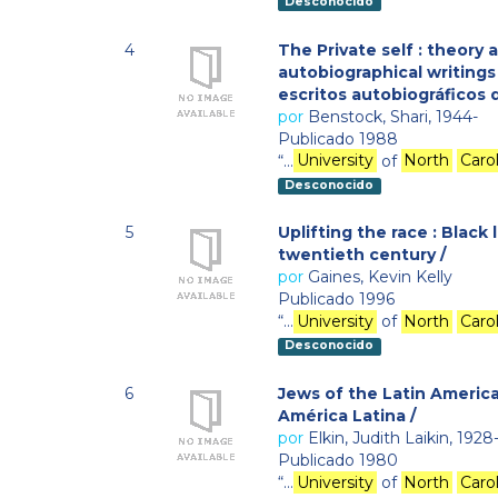
Desconocido
4
The Private self : theory
autobiographical writings 
escritos autobiográficos d
por
Benstock, Shari, 1944-
Publicado 1988
“…
University
of
North
Caro
Desconocido
5
Uplifting the race : Black 
twentieth century /
por
Gaines, Kevin Kelly
Publicado 1996
“…
University
of
North
Caro
Desconocido
6
Jews of the Latin America
América Latina /
por
Elkin, Judith Laikin, 1928
Publicado 1980
“…
University
of
North
Caro