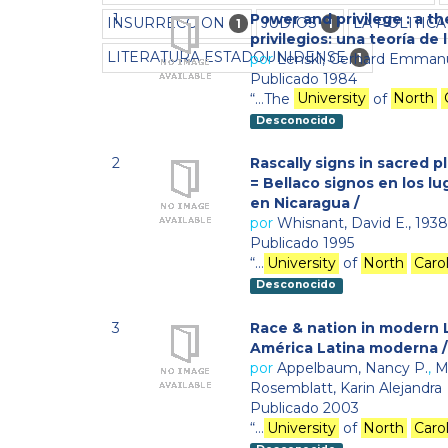
1
Power and privilege : a the
INSURRECCION
JUDIOS
LA POLITIC
1
1
privilegios: una teoría de l
LITERATURA ESTADOUNIDENSE
por
Lenski, Gerhard Emmanu
1
Publicado 1984
“…The
University
of
North
Desconocido
2
Rascally signs in sacred pl
= Bellaco signos en los lug
en Nicaragua /
por
Whisnant, David E., 1938
Publicado 1995
“…
University
of
North
Caro
Desconocido
3
Race & nation in modern L
América Latina moderna /
por
Appelbaum, Nancy P.
,
M
Rosemblatt, Karin Alejandra
Publicado 2003
“…
University
of
North
Caro