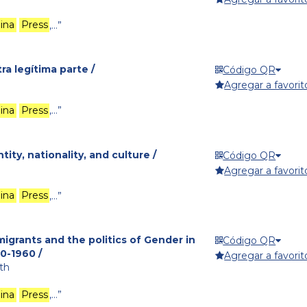
lina
Press
,…”
ra legítima parte /
Código QR
Agregar a favorit
lina
Press
,…”
ty, nationality, and culture /
Código QR
Agregar a favorit
lina
Press
,…”
grants and the politics of Gender in
Código QR
0-1960 /
Agregar a favorit
th
lina
Press
,…”