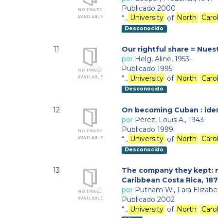
Publicado 2000
“…
University
of
North
Caro
Desconocido
11
Our rightful share = Nuest
por
Helg, Aline, 1953-
Publicado 1995
“…
University
of
North
Caro
Desconocido
12
On becoming Cuban : identi
por
Pérez, Louis A., 1943-
Publicado 1999
“…
University
of
North
Caro
Desconocido
13
The company they kept: mi
Caribbean Costa Rica, 187
por
Putnam W., Lara Elizabe
Publicado 2002
“…
University
of
North
Caro