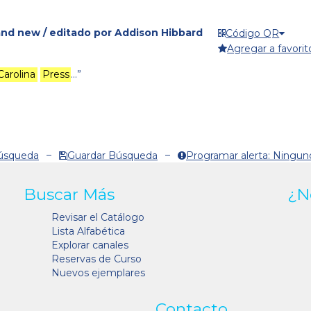
and new / editado por Addison Hibbard
Código QR
Agregar a favorit
Carolina
Press
…”
Búsqueda
Guardar Búsqueda
Programar alerta: Ningun
Buscar Más
¿N
Revisar el Catálogo
Lista Alfabética
Explorar canales
Reservas de Curso
Nuevos ejemplares
Contacto