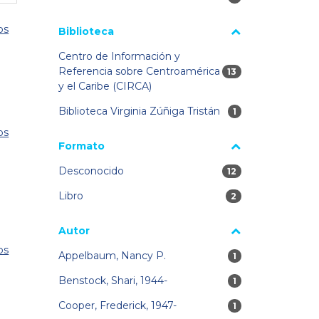
os
Biblioteca
Centro de Información y
Referencia sobre Centroamérica
13 resultados
13
y el Caribe (CIRCA)
Biblioteca Virginia Zúñiga Tristán
1 resultados
1
os
Formato
Desconocido
12 resultados
12
Libro
2 resultados
2
Autor
os
Appelbaum, Nancy P.
1 resultados
1
Benstock, Shari, 1944-
1 resultados
1
Cooper, Frederick, 1947-
1 resultados
1