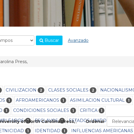
Buscar
Avanzado
arolina Press,
CIVILIZACION
CLASES SOCIALES
NACIONALISM
2
2
OS
AFROAMERICANOS
ASIMILACION CULTURAL
1
1
1
O
CONDICIONES SOCIALES
CRITICA
1
1
1
MPLEADOS
ESCLAVOS
ESTADOS UNIDOS
1
1
1
niversity of North Carolina Press,
'
,
Ordenar
ETNICIDAD
IDENTIDAD
INFLUENCIAS AMERICANAS
1
1