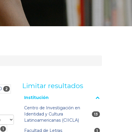
Limitar resultados
O
2
La página se volverá a cargar cuando se seleccione o
Institución
excluya un filtro.
Centro de Investigación en
Identidad y Cultura
13 resultados
13
Latinoamericanas (CIICLA)
1
Facultad de Letras
1 resultados
1