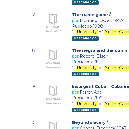
Desconocido
7
The name game /
por
Montero, Oscar, 1947-
Publicado 1988
“…
University
of
North
Caro
Desconocido
8
The negro and the commun
por
Record, Eilson
Publicado 1951
“…
University
of
North
Caro
Desconocido
9
Insurgent Cuba = Cuba in
por
Ferrer, Ada
Publicado 1999
“…
University
of
North
Caro
Desconocido
10
Beyond slavery /
por
Cooper, Frederick, 1947-