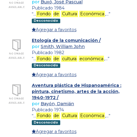
por
Buxó, José Pascual
Publicado 1984
“…
Fondo
de
Cultura
Económica
,…”
Desconocido
Agregar a favoritos
Etología de la comunicación /
por
Smith, William John
Publicado 1982
“…
Fondo
de
cultura
económica
,…”
Desconocido
Agregar a favoritos
Aventura plástica de Hispanoamérica :
pintura, cinetismo, artes de la acción,
1940-1972 /
por
Bayón, Damián
Publicado 1974
“…
Fondo
de
Cultura
Económica
,…”
Desconocido
Agregar a favoritos