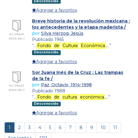
Desconocido
Agregar a favoritos
Breve historia de la revolución mexicana :
los antecedentes y la etapa maderista /
por
Silva Herzog, Jesús
Publicado 1965
“…
Fondo
de
Cultura
Económica
,…”
Desconocido
Agregar a favoritos
Sor Juana Inés de la Cruz : Las trampas
de la fe /
por
Paz, Octavio, 1914-1998
Publicado 1988
“…
Fondo
de
cultura
económica
,…”
Desconocido
Agregar a favoritos
1
2
3
4
5
6
7
8
9
10
11