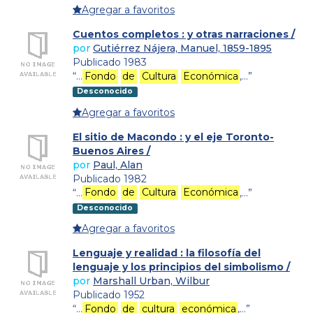
Agregar a favoritos
Cuentos completos : y otras narraciones /
por
Gutiérrez Nájera, Manuel, 1859-1895
Publicado 1983
“…
Fondo
de
Cultura
Económica
,…”
Desconocido
Agregar a favoritos
El sitio de Macondo : y el eje Toronto-
Buenos Aires /
por
Paul, Alan
Publicado 1982
“…
Fondo
de
Cultura
Económica
,…”
Desconocido
Agregar a favoritos
Lenguaje y realidad : la filosofía del
lenguaje y los principios del simbolismo /
por
Marshall Urban, Wilbur
Publicado 1952
“…
Fondo
de
cultura
económica
,…”