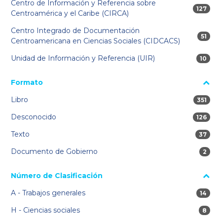
Centro de Información y Referencia sobre
127 res
127
Centroamérica y el Caribe (CIRCA)
Centro Integrado de Documentación
51 re
51
Centroamericana en Ciencias Sociales (CIDCACS)
Unidad de Información y Referencia (UIR)
10 res
10
Formato
Libro
351 res
351
Desconocido
126 res
126
Texto
37 res
37
Documento de Gobierno
2 res
2
Número de Clasificación
A - Trabajos generales
14 res
14
H - Ciencias sociales
8 res
8