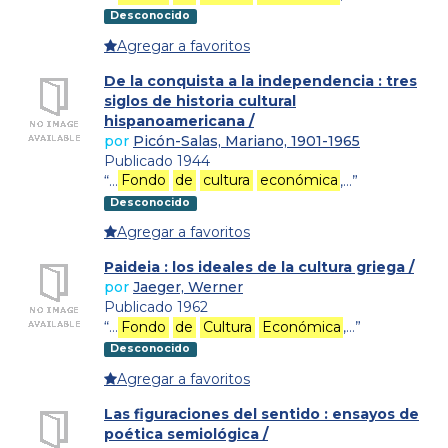
Desconocido
Agregar a favoritos
De la conquista a la independencia : tres
siglos de historia cultural
hispanoamericana /
por
Picón-Salas, Mariano, 1901-1965
Publicado 1944
“…
Fondo
de
cultura
económica
,…”
Desconocido
Agregar a favoritos
Paideia : los ideales de la cultura griega /
por
Jaeger, Werner
Publicado 1962
“…
Fondo
de
Cultura
Económica
,…”
Desconocido
Agregar a favoritos
Las figuraciones del sentido : ensayos de
poética semiológica /