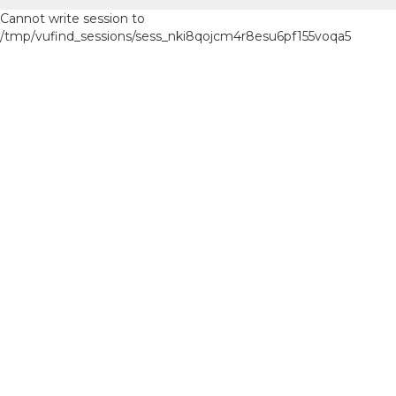
Cannot write session to
/tmp/vufind_sessions/sess_nki8qojcm4r8esu6pf155voqa5