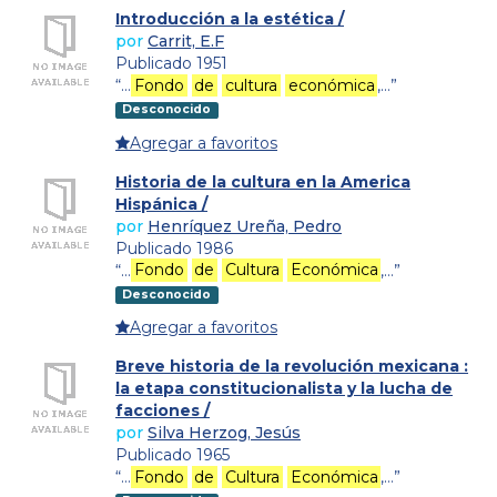
Introducción a la estética /
por
Carrit, E.F
Publicado 1951
“…
Fondo
de
cultura
económica
,…”
Desconocido
Agregar a favoritos
Historia de la cultura en la America
Hispánica /
por
Henríquez Ureña, Pedro
Publicado 1986
“…
Fondo
de
Cultura
Económica
,…”
Desconocido
Agregar a favoritos
Breve historia de la revolución mexicana :
la etapa constitucionalista y la lucha de
facciones /
por
Silva Herzog, Jesús
Publicado 1965
“…
Fondo
de
Cultura
Económica
,…”