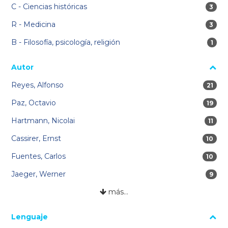
C - Ciencias históricas
3 res
3
R - Medicina
3 res
3
B - Filosofía, psicología, religión
1 re
1
Autor
Reyes, Alfonso
21 res
21
Paz, Octavio
19 res
19
Hartmann, Nicolai
11 re
11
Cassirer, Ernst
10 res
10
Fuentes, Carlos
10 res
10
Jaeger, Werner
9 res
9
más…
Lenguaje