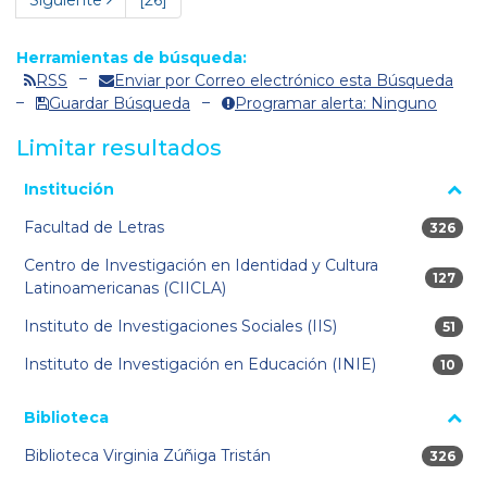
Siguiente
[26]
Herramientas de búsqueda:
RSS
Enviar por Correo electrónico esta Búsqueda
Guardar Búsqueda
Programar alerta: Ninguno
Limitar resultados
La página se volverá a cargar cuando se seleccione o excluya
Institución
un filtro.
Facultad de Letras
326 res
326
Centro de Investigación en Identidad y Cultura
127 res
127
Latinoamericanas (CIICLA)
Instituto de Investigaciones Sociales (IIS)
51 re
51
Instituto de Investigación en Educación (INIE)
10 res
10
Biblioteca
Biblioteca Virginia Zúñiga Tristán
326 res
326