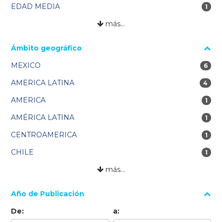
EDAD MEDIA
1 re
1
más…
Ámbito geográfico
MEXICO
6 res
6
AMERICA LATINA
4 res
4
AMERICA
1 re
1
AMÉRICA LATINA
1 re
1
CENTROAMERICA
1 re
1
CHILE
1 re
1
más…
Año de Publicación
De:
a: