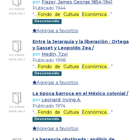
por
Frazer, James George 1854-1941
Publicado 1944
“…
Fondo
de
Cultura
Económica
…”
Desconocido
Agregar a favoritos
Entre la Jerarquía y la liberación : Ortega
y Gasset y Leopoldo Zea /
por
Medín, Tzvi
Publicado 1998
“…
Fondo
de
Cultura
Económica
,…”
Desconocido
Agregar a favoritos
La época barroca en el México colonial /
por
Leonard, Irving A.
Publicado 1974
“…
Fondo
de
Cultura
Económica
,…”
Desconocido
Agregar a favoritos
La herencia obstinada : análisis de