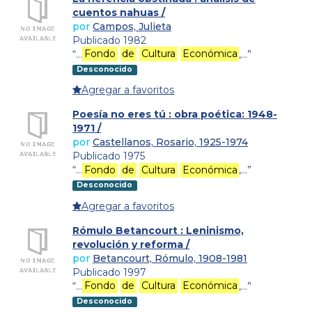
cuentos nahuas /
por
Campos, Julieta
Publicado 1982
“…
Fondo
de
Cultura
Económica
,…”
Desconocido
Agregar a favoritos
Poesía no eres tú : obra poética: 1948-
1971 /
por
Castellanos, Rosario, 1925-1974
Publicado 1975
“…
Fondo
de
Cultura
Económica
,…”
Desconocido
Agregar a favoritos
Rómulo Betancourt : Leninismo,
revolución y reforma /
por
Betancourt, Rómulo, 1908-1981
Publicado 1997
“…
Fondo
de
Cultura
Económica
,…”
Desconocido