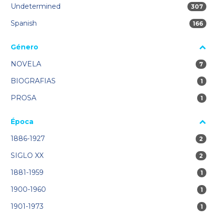
Undetermined
307 res
307
Spanish
166 res
166
Género
NOVELA
7 res
7
BIOGRAFIAS
1 re
1
PROSA
1 re
1
Época
1886-1927
2 res
2
SIGLO XX
2 res
2
1881-1959
1 re
1
1900-1960
1 re
1
1901-1973
1 re
1