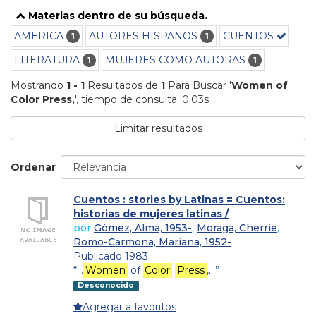
Materias dentro de su búsqueda.
AMERICA
AUTORES HISPANOS
CUENTOS
1
1
LITERATURA
MUJERES COMO AUTORAS
1
1
Mostrando
1 - 1
Resultados de
1
Para Buscar '
Women of
Color Press,
'
, tiempo de consulta: 0.03s
Limitar resultados
Ordenar
Cuentos : stories by Latinas = Cuentos:
historias de mujeres latinas /
por
Gómez, Alma, 1953-
,
Moraga, Cherrie
,
Romo-Carmona, Mariana, 1952-
Publicado 1983
“…
Women
of
Color
Press
,…”
Desconocido
Agregar a favoritos