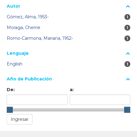
Autor
Gómez, Alma, 1953-
1 re
1
Moraga, Cherrie
1 re
1
Romo-Carmona, Mariana, 1952-
1 re
1
Lenguaje
English
1 re
1
Año de Publicación
De:
a: