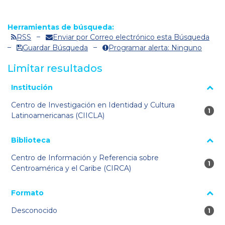
Herramientas de búsqueda:
RSS
Enviar por Correo electrónico esta Búsqueda
Guardar Búsqueda
Programar alerta: Ninguno
Limitar resultados
La página se volverá a cargar cuando se seleccione o excluya
Institución
un filtro.
Centro de Investigación en Identidad y Cultura
1 re
1
Latinoamericanas (CIICLA)
Biblioteca
Centro de Información y Referencia sobre
1 re
1
Centroamérica y el Caribe (CIRCA)
Formato
Desconocido
1 re
1