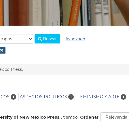
Buscar
Avanzado
.
xico Press,
ICOS
ASPECTOS POLITICOS
FEMINISMO Y ARTE
1
1
1
ersity of New Mexico Press,
'
, tiempo
Ordenar