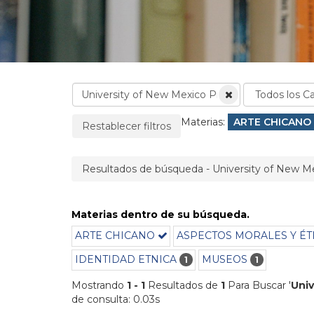
La página se recargará cuando se elimine un filtro
Filtros aplicados:
Materias:
Eliminar filtro
ARTE CHICANO
Restablecer filtros
Resultados de búsqueda - University of New Me
Materias dentro de su búsqueda.
ARTE CHICANO
ASPECTOS MORALES Y ÉT
IDENTIDAD ETNICA
MUSEOS
1
1
Mostrando
1 - 1
Resultados de
1
Para Buscar '
Univ
de consulta: 0.03s