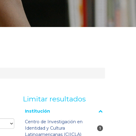
Limitar resultados
La página se volverá a cargar cuando se seleccione o
Institución
excluya un filtro.
Centro de Investigación en
Identidad y Cultura
1 resultados
1
Latinoamericanas (CIICLA)