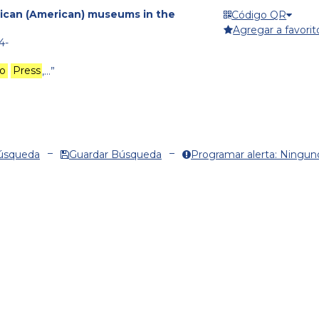
exican (American) museums in the
Código QR
Agregar a favorit
4-
o
Press
,…”
Búsqueda
Guardar Búsqueda
Programar alerta: Ningun