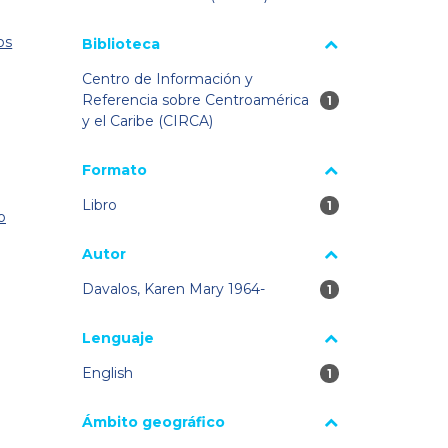
os
Biblioteca
Centro de Información y
Referencia sobre Centroamérica
1 resultados
1
y el Caribe (CIRCA)
Formato
Libro
1 resultados
1
o
Autor
Davalos, Karen Mary 1964-
1 resultados
1
Lenguaje
English
1 resultados
1
Ámbito geográfico