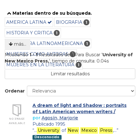
Materias dentro de su búsqueda.
AMERICA LATINA
BIOGRAFIA
1
HISTORIA Y CRITICA
1
LITERATURA LATINOAMERICANA
1
más…
MUJERES COMO AUTORAS
1
Mostrando
1 - 1
Resultados de
1
Para Buscar '
University of
New Mexico Press,
'
, tiempo de consulta: 0.04s
MUJERES EN LA LITERATURA
1
Limitar resultados
Ordenar
A dream of light and Shadow : portraits
of Latin American women writers /
por
Agosín, Marjorie
Publicado 1995
“…
University
of
New
Mexico
Press
,…”
Desconocido