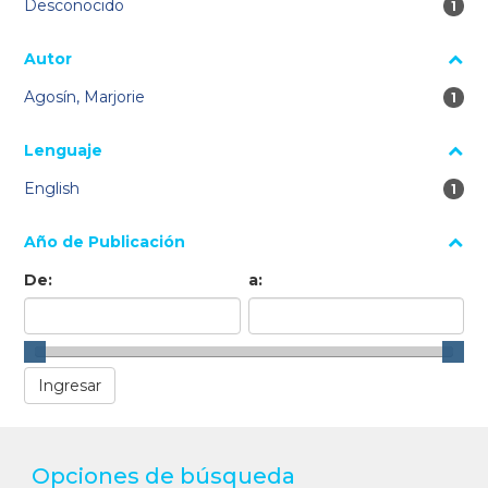
Desconocido
1 re
1
Autor
Agosín, Marjorie
1 re
1
Lenguaje
English
1 re
1
Año de Publicación
De:
a:
Opciones de búsqueda