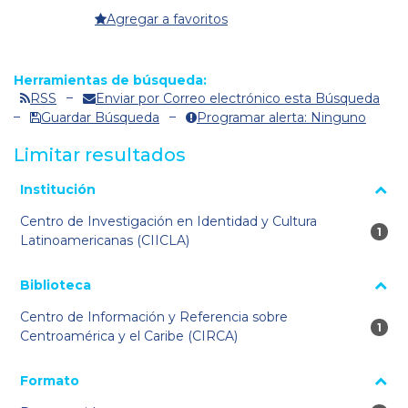
Agregar a favoritos
Herramientas de búsqueda:
RSS
Enviar por Correo electrónico esta Búsqueda
Guardar Búsqueda
Programar alerta: Ninguno
Limitar resultados
La página se volverá a cargar cuando se seleccione o excluya
Institución
un filtro.
Centro de Investigación en Identidad y Cultura
1 re
1
Latinoamericanas (CIICLA)
Biblioteca
Centro de Información y Referencia sobre
1 re
1
Centroamérica y el Caribe (CIRCA)
Formato