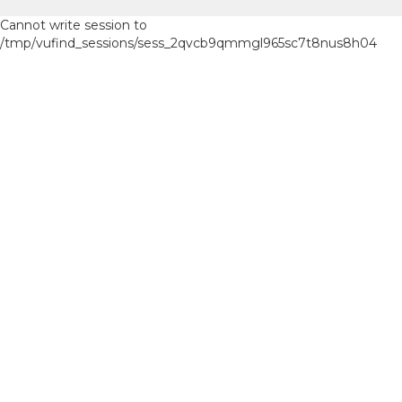
Cannot write session to
/tmp/vufind_sessions/sess_2qvcb9qmmgl965sc7t8nus8h04