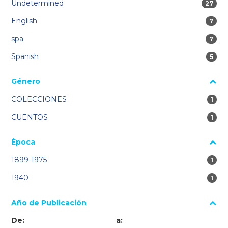
Undetermined
27 res
27
English
7 res
7
spa
7 res
7
Spanish
5 res
5
Género
COLECCIONES
1 re
1
CUENTOS
1 re
1
Época
1899-1975
1 re
1
1940-
1 re
1
Año de Publicación
De:
a: