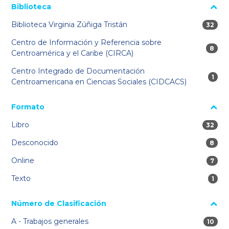
Biblioteca
Biblioteca Virginia Zúñiga Tristán
32 res
32
Centro de Información y Referencia sobre
8 res
8
Centroamérica y el Caribe (CIRCA)
Centro Integrado de Documentación
1 re
1
Centroamericana en Ciencias Sociales (CIDCACS)
Formato
Libro
32 res
32
Desconocido
8 res
8
Online
7 res
7
Texto
1 re
1
Número de Clasificación
A - Trabajos generales
10 res
10