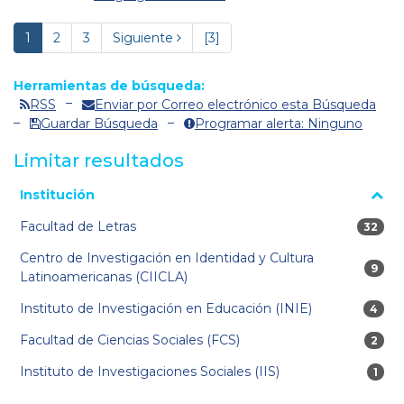
1
2
3
Siguiente
[3]
Herramientas de búsqueda:
RSS
Enviar por Correo electrónico esta Búsqueda
Guardar Búsqueda
Programar alerta: Ninguno
Limitar resultados
La página se volverá a cargar cuando se seleccione o excluya
Institución
un filtro.
Facultad de Letras
32 res
32
Centro de Investigación en Identidad y Cultura
9 res
9
Latinoamericanas (CIICLA)
Instituto de Investigación en Educación (INIE)
4 res
4
Facultad de Ciencias Sociales (FCS)
2 res
2
Instituto de Investigaciones Sociales (IIS)
1 re
1