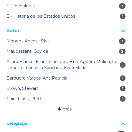
T - Tecnología
3 res
3
E - Historia de los Estados Unidos
1 re
1
Autor
Méndez Anchía, Silvia
3 res
3
Maupassant, Guy de
2 res
2
Alfaro Blanco, Emmanuel de Jesús; Agüero Molina, Ian
1 re
1
Roberto; Fonseca Sánchez, Karla María
Barquero Vargas, Ana Patricia
1 re
1
Brown, Stewart
1 re
1
Chin, Frank, 1940-
1 re
1
más…
Lenguaje