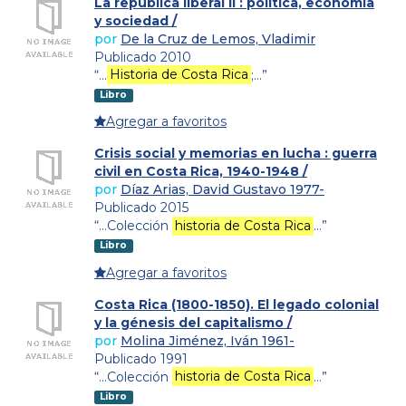
La república liberal II : política, economía
y sociedad /
por
De la Cruz de Lemos, Vladimir
Publicado 2010
“…
Historia de Costa Rica
;…”
Libro
Agregar a favoritos
Crisis social y memorias en lucha : guerra
civil en Costa Rica, 1940-1948 /
por
Díaz Arias, David Gustavo 1977-
Publicado 2015
“…Colección
historia de Costa Rica
…”
Libro
Agregar a favoritos
Costa Rica (1800-1850). El legado colonial
y la génesis del capitalismo /
por
Molina Jiménez, Iván 1961-
Publicado 1991
“…Colección
historia de Costa Rica
…”
Libro