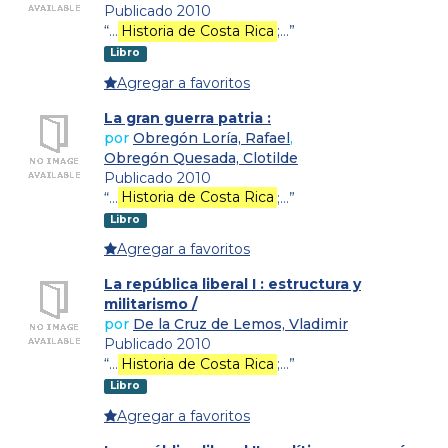
Publicado 2010
“…
Historia de Costa Rica
;…”
Libro
Agregar a favoritos
La gran guerra patria :
por
Obregón Loría, Rafael
,
Obregón Quesada, Clotilde
Publicado 2010
“…
Historia de Costa Rica
;…”
Libro
Agregar a favoritos
La república liberal I : estructura y
militarismo /
por
De la Cruz de Lemos, Vladimir
Publicado 2010
“…
Historia de Costa Rica
;…”
Libro
Agregar a favoritos