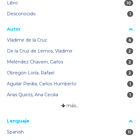
Libro
10 res
10
Desconocido
1 re
1
Autor
Vladimir de la Cruz
6 res
6
De la Cruz de Lemos, Vladimir
2 res
2
Meléndez Chaverri, Carlos
2 res
2
Obregón Loría, Rafael
2 res
2
Aguilar Piedra, Carlos Humberto
1 re
1
Arias Quirós, Ana Cecilia
1 re
1
más…
Lenguaje
Spanish
11 re
11