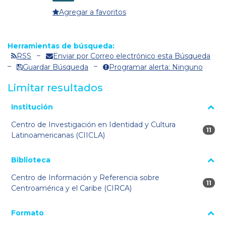
Agregar a favoritos
Herramientas de búsqueda:
RSS
Enviar por Correo electrónico esta Búsqueda
Guardar Búsqueda
Programar alerta: Ninguno
Limitar resultados
La página se volverá a cargar cuando se seleccione o excluya
Institución
un filtro.
Centro de Investigación en Identidad y Cultura
11 re
11
Latinoamericanas (CIICLA)
Biblioteca
Centro de Información y Referencia sobre
11 re
11
Centroamérica y el Caribe (CIRCA)
Formato