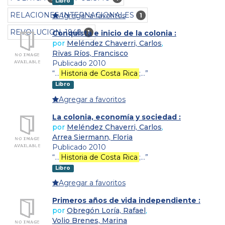
Libro
RELACIONES INTERNACIONALES
Agregar a favoritos
1
REVOLUCION, 1948
1
Conquista e inicio de la colonia :
por
Meléndez Chaverri, Carlos
,
Rivas Ríos, Francisco
Publicado 2010
“…
Historia de Costa Rica
;…”
Libro
Agregar a favoritos
La colonia, economía y sociedad :
por
Meléndez Chaverri, Carlos
,
Arrea Siermann, Floria
Publicado 2010
“…
Historia de Costa Rica
;…”
Libro
Agregar a favoritos
Primeros años de vida independiente :
por
Obregón Loría, Rafael
,
Volio Brenes, Marina