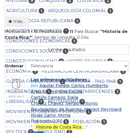
HISTORIA
CONQUISTA
COSTA RICA
9
2
2
AGRICULTURA
ARQUEOLOGÍA COLONIAL
1
1
ARQUEOLOGÍA REPUBLICANA
1
más…
ASPECTOS ECONOMICOS
1
Mostrando
1 - 11
Resultados de
11
Para Buscar '
"Historia de
Costa Rica;"
'
, tiempo de consulta: 0.04s
CONDICIONES ECONOMICAS
1
Limitar resultados
CONDICIONES SOCIALES
1
CONSTITUCIONALISMO
CORTE DE CÁDIZ
1
1
Ordenar
ECONOMÍA
FEDERACIÓN CENTROAMÉRICANA
1
1
Los primeros pobladores :
GUERRA FILIBUSTEROS
HISTORIA - 1940-1948
1
1
por
Aguilar Piedra, Carlos Humberto
,
INDEPENDENCIA
INDIOS COSTARRICENSES
Arias Quirós, Ana Cecilia
,
1
1
Castillo Campos, Dalia
,
LIBERALISMO
MILITARISMO
1
1
Chávez Chávez, Sergio Antonio
,
Baumgarten de Ruenes, Margot Reynoard
,
MOVIMIENTO OBRERO Y POPULAR
1
Rojas Garro, Mirna
Publicado 2010
MOVIMIENTOS SOCIALES
POBLACIÓN
1
1
“…
Historia de Costa Rica
;…”
POLÍTICA
POPULISMO
1
1