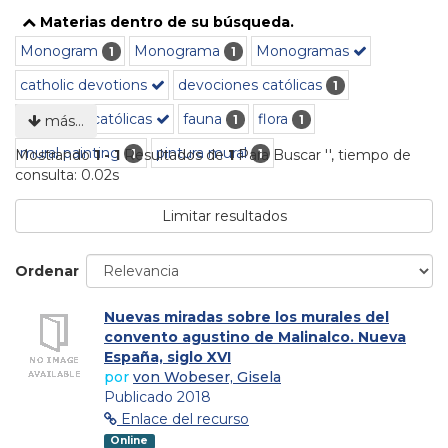
Materias dentro de su búsqueda.
Monogram
Monograma
Monogramas
1
1
catholic devotions
devociones católicas
1
devoções católicas
fauna
flora
1
1
más…
mural painting
pintura mural
1
1
Mostrando
1 - 1
Resultados de
1
Para Buscar '
'
, tiempo de
consulta: 0.02s
Limitar resultados
Ordenar
Nuevas miradas sobre los murales del
convento agustino de Malinalco. Nueva
España, siglo XVI
por
von Wobeser, Gisela
Publicado 2018
Enlace del recurso
Online