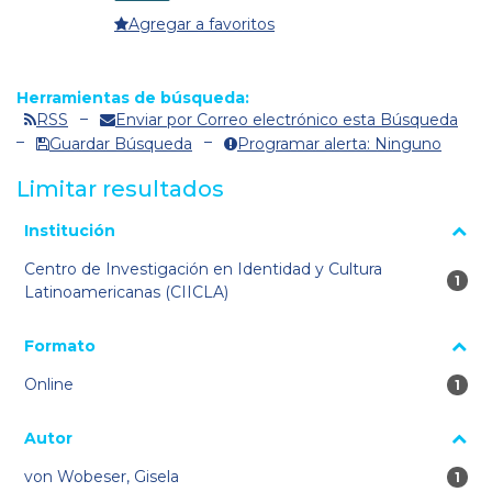
Agregar a favoritos
Herramientas de búsqueda:
RSS
Enviar por Correo electrónico esta Búsqueda
Guardar Búsqueda
Programar alerta: Ninguno
Limitar resultados
La página se volverá a cargar cuando se seleccione o excluya
Institución
un filtro.
Centro de Investigación en Identidad y Cultura
1 re
1
Latinoamericanas (CIICLA)
Formato
Online
1 re
1
Autor
von Wobeser, Gisela
1 re
1