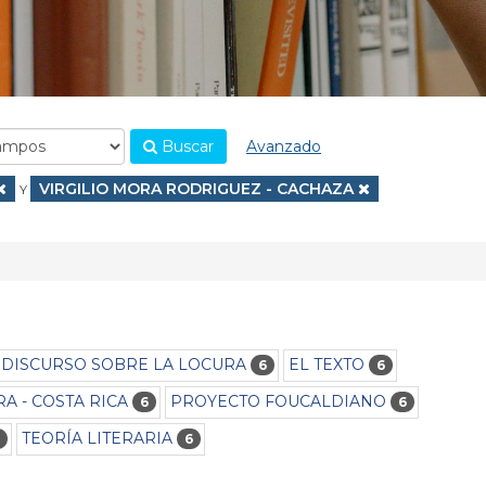
Buscar
Avanzado
.
Eliminar filtro
VIRGILIO MORA RODRIGUEZ - CACHAZA
Y
DISCURSO SOBRE LA LOCURA
EL TEXTO
6
6
A - COSTA RICA
PROYECTO FOUCALDIANO
6
6
TEORÍA LITERARIA
6