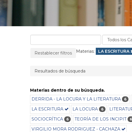
La página se recargará cuando se elimine un filtro
Filtros aplicados:
Materias:
Eliminar filtro
LA ESCRITURA
Restablecer filtros
Resultados de búsqueda
Materias dentro de su búsqueda.
DERRIDA - LA LOCURA Y LA LITERATURA
6
LA ESCRITURA
LA LOCURA
LITERATUR
6
SOCIOCRÍTICA
TEORÍA DE LOS INCIPIT
6
6
VIRGILIO MORA RODRIGUEZ - CACHAZA