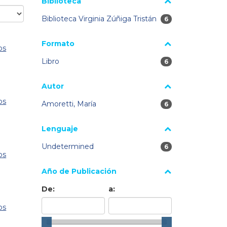
Biblioteca
Biblioteca Virginia Zúñiga Tristán
6 resultados
6
Formato
os
Libro
6 resultados
6
Autor
os
Amoretti, María
6 resultados
6
Lenguaje
Undetermined
6 resultados
6
os
Año de Publicación
De:
a:
os