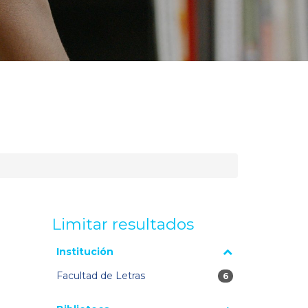
Limitar resultados
La página se volverá a cargar cuando se seleccione o
Institución
excluya un filtro.
Facultad de Letras
6 resultados
6