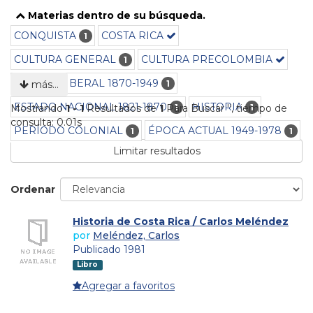
Materias dentro de su búsqueda.
CONQUISTA
COSTA RICA
1
CULTURA GENERAL
CULTURA PRECOLOMBIA
1
ESTADO LIBERAL 1870-1949
1
más…
ESTADO NACIONAL 1821-1870
HISTORIA
1
1
Mostrando
1 - 1
Resultados de
1
Para Buscar '
'
, tiempo de
consulta: 0.01s
PERÍODO COLONIAL
ÉPOCA ACTUAL 1949-1978
1
1
Limitar resultados
Ordenar
Historia de Costa Rica / Carlos Meléndez
por
Meléndez, Carlos
Publicado 1981
Libro
Agregar a favoritos