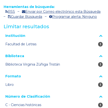
Herramientas de búsqueda:
RSS
Enviar por Correo electrónico esta Búsqueda
Guardar Búsqueda
Programar alerta: Ninguno
Limitar resultados
La página se volverá a cargar cuando se seleccione o excluya
Institución
un filtro.
Facultad de Letras
1 re
1
Biblioteca
Biblioteca Virginia Zúñiga Tristán
1 re
1
Formato
Libro
1 re
1
Número de Clasificación
C - Ciencias históricas
1 re
1