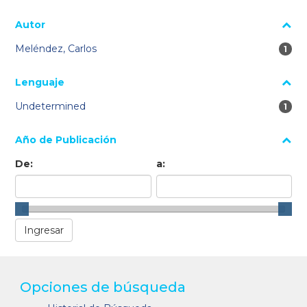
Autor
Meléndez, Carlos
1 re
1
Lenguaje
Undetermined
1 re
1
Año de Publicación
De:
a:
Opciones de búsqueda