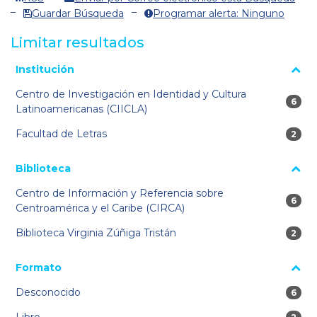
Guardar Búsqueda
Programar alerta: Ninguno
Limitar resultados
La página se volverá a cargar cuando se seleccione o excluya
Institución
un filtro.
Centro de Investigación en Identidad y Cultura
6 res
6
Latinoamericanas (CIICLA)
Facultad de Letras
2 res
2
Biblioteca
Centro de Información y Referencia sobre
6 res
6
Centroamérica y el Caribe (CIRCA)
Biblioteca Virginia Zúñiga Tristán
2 res
2
Formato
Desconocido
6 res
6
Libro