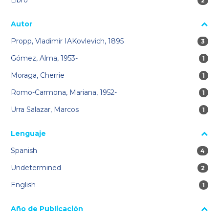
2 res
2
Autor
Propp, Vladimir IAKovlevich, 1895
3 res
3
Gómez, Alma, 1953-
1 re
1
Moraga, Cherrie
1 re
1
Romo-Carmona, Mariana, 1952-
1 re
1
Urra Salazar, Marcos
1 re
1
Lenguaje
Spanish
4 res
4
Undetermined
2 res
2
English
1 re
1
Año de Publicación