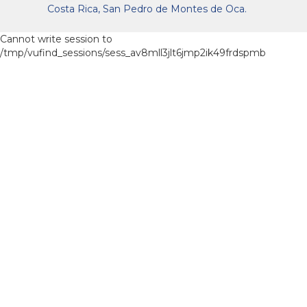
Costa Rica, San Pedro de Montes de Oca.
Cannot write session to
/tmp/vufind_sessions/sess_av8mll3jlt6jmp2ik49frdspmb