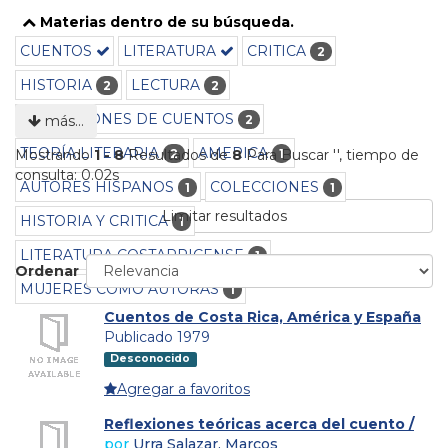
Materias dentro de su búsqueda.
CUENTOS
LITERATURA
CRITICA
2
HISTORIA
LECTURA
2
2
NARRACIONES DE CUENTOS
2
más…
TEORÍA LITERARIA
AMERICA
2
1
Mostrando
1 - 8
Resultados de
8
Para Buscar '
'
, tiempo de
consulta: 0.02s
AUTORES HISPANOS
COLECCIONES
1
1
Limitar resultados
HISTORIA Y CRITICA
1
LITERATURA COSTARRICENSE
1
Ordenar
MUJERES COMO AUTORAS
1
Cuentos de Costa Rica, América y España
Publicado 1979
Desconocido
Agregar a favoritos
Reflexiones teóricas acerca del cuento /
por
Urra Salazar, Marcos