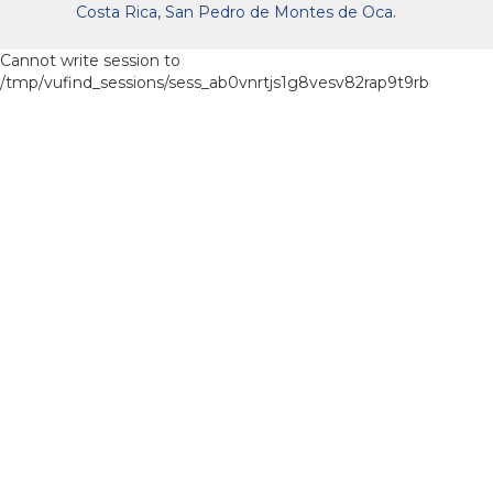
Costa Rica, San Pedro de Montes de Oca.
Cannot write session to
/tmp/vufind_sessions/sess_ab0vnrtjs1g8vesv82rap9t9rb