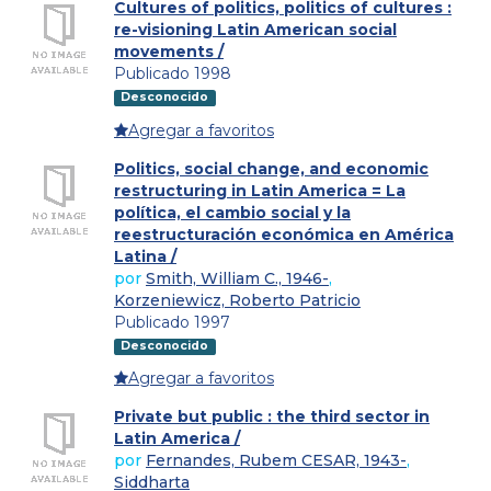
Cultures of politics, politics of cultures :
re-visioning Latin American social
movements /
Publicado 1998
Desconocido
Agregar a favoritos
Politics, social change, and economic
restructuring in Latin America = La
política, el cambio social y la
reestructuración económica en América
Latina /
por
Smith, William C., 1946-
,
Korzeniewicz, Roberto Patricio
Publicado 1997
Desconocido
Agregar a favoritos
Private but public : the third sector in
Latin America /
por
Fernandes, Rubem CESAR, 1943-
,
Siddharta