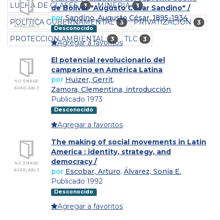
LUCHA DE CLASES
MINERIA
3
3
de Bolivar "Augusto César Sandino" /
por
Sandino, Augusto César, 1895-1934
POLITICA GUBERNAMENTAL
PRIVATIZACION
3
3
Desconocido
PROTECCION AMBIENTAL
TLC
3
3
Agregar a favoritos
El potencial revolucionario del
campesino en América Latina
por
Huizer, Gerrit
,
Zamora, Clementina, introducción
Publicado 1973
Desconocido
Agregar a favoritos
The making of social movements in Latin
America : identity, strategy, and
democracy /
por
Escobar, Arturo
,
Álvarez, Sonia E.
Publicado 1992
Desconocido
Agregar a favoritos