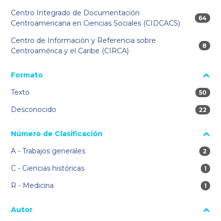
Centro Integrado de Documentación
64 res
64
Centroamericana en Ciencias Sociales (CIDCACS)
Centro de Información y Referencia sobre
8 res
8
Centroamérica y el Caribe (CIRCA)
Formato
Texto
50 res
50
Desconocido
22 res
22
Número de Clasificación
A - Trabajos generales
2 res
2
C - Ciencias históricas
1 re
1
R - Medicina
1 re
1
Autor