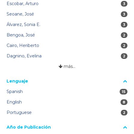
Escobar, Arturo
3 res
3
Seoane, José
3 res
3
Álvarez, Sonia E.
3 res
3
Bengoa, José
2 res
2
Cairo, Heriberto
2 res
2
Dagnino, Evelina
2 res
2
más…
Lenguaje
Spanish
15 re
15
English
8 res
8
Portuguese
2 res
2
Año de Publicación