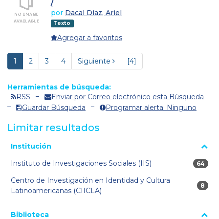
/
por
Dacal Díaz, Ariel
Texto
Agregar a favoritos
1
2
3
4
Siguiente
[4]
Herramientas de búsqueda:
RSS
Enviar por Correo electrónico esta Búsqueda
Guardar Búsqueda
Programar alerta: Ninguno
Limitar resultados
La página se volverá a cargar cuando se seleccione o excluya
Institución
un filtro.
Instituto de Investigaciones Sociales (IIS)
64 res
64
Centro de Investigación en Identidad y Cultura
8 res
8
Latinoamericanas (CIICLA)
Biblioteca