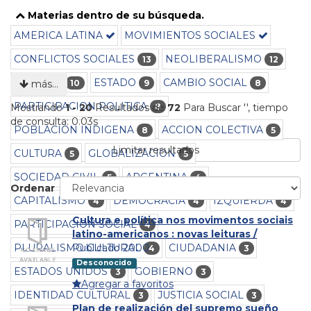
Materias dentro de su búsqueda.
AMERICA LATINA
MOVIMIENTOS SOCIALES
CONFLICTOS SOCIALES
NEOLIBERALISMO
13
12
POLITICA
ESTADO
CAMBIO SOCIAL
10
9
8
más…
PARTICIPACION POLITICA
8
Mostrando
1 - 20
Resultados de
72
Para Buscar '
'
, tiempo
de consulta: 0.03s
POBLACION INDIGENA
ACCION COLECTIVA
8
5
Limitar resultados
CULTURA
GLOBALIZACION
5
5
SOCIEDAD CIVIL
ARGENTINA
5
4
Ordenar
CAPITALISMO
DEMOCRACIA
IZQUIERDA
4
4
4
Cultura e política nos movimentos sociais
PARTICIPACION SOCIAL
4
latino-americanos : novas leituras /
PLURALISMO CULTURAL
CIUDADANIA
Publicado 2000
4
3
Desconocido
ESTADOS UNIDOS
GOBIERNO
3
3
Agregar a favoritos
IDENTIDAD CULTURAL
JUSTICIA SOCIAL
3
3
Plan de realización del supremo sueño