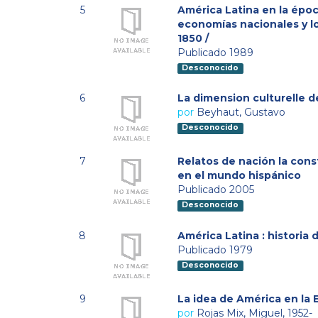
5
América Latina en la époc
economías nacionales y l
1850 /
Publicado 1989
Desconocido
6
La dimension culturelle d
por
Beyhaut, Gustavo
Desconocido
7
Relatos de nación la cons
en el mundo hispánico
Publicado 2005
Desconocido
8
América Latina : historia 
Publicado 1979
Desconocido
9
La idea de América en la E
por
Rojas Mix, Miguel, 1952-