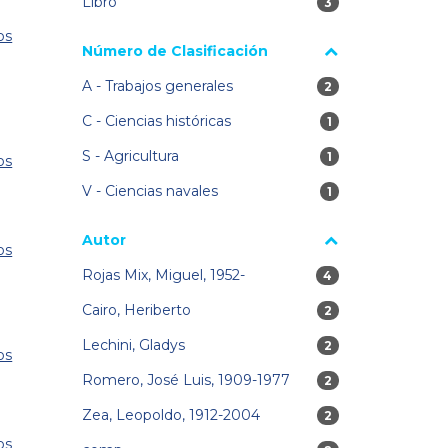
Libro
3 resultados
3
os
Número de Clasificación
A - Trabajos generales
2 resultados
2
C - Ciencias históricas
1 resultados
1
S - Agricultura
1 resultados
1
os
V - Ciencias navales
1 resultados
1
Autor
os
Rojas Mix, Miguel, 1952-
4 resultados
4
Cairo, Heriberto
2 resultados
2
Lechini, Gladys
2 resultados
2
os
Romero, José Luis, 1909-1977
2 resultados
2
Zea, Leopoldo, 1912-2004
2 resultados
2
os