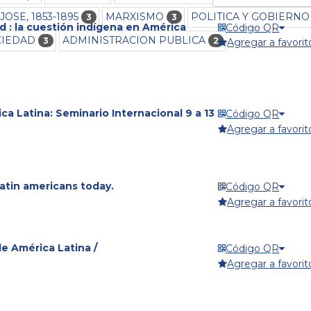
JOSE, 1853-1895
MARXISMO
POLITICA Y GOBIERNO
3
3
ad : la cuestión indígena en América
Código QR
CIEDAD
ADMINISTRACION PUBLICA
3
2
Agregar a favorit
ica Latina: Seminario Internacional 9 a 13
Código QR
Agregar a favorit
-latin americans today.
Código QR
Agregar a favorit
e América Latina /
Código QR
Agregar a favorit