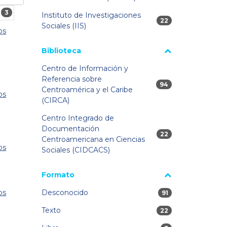
3
Instituto de Investigaciones
22 resultados
22
Sociales (IIS)
os
Biblioteca
Centro de Información y
Referencia sobre
94 resultados
94
Centroamérica y el Caribe
os
(CIRCA)
Centro Integrado de
Documentación
22 resultados
22
Centroamericana en Ciencias
os
Sociales (CIDCACS)
Formato
os
Desconocido
91 resultados
91
Texto
22 resultados
22