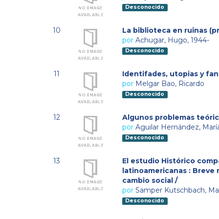
Desconocido
10
La biblioteca en ruinas (p
por
Achugar, Hugo, 1944-
Desconocido
11
Identifades, utopias y fa
por
Melgar Bao, Ricardo
Desconocido
12
Algunos problemas teórico
por
Aguilar Hernández, Marí
Desconocido
13
El estudio Histórico comp
latinoamericanas : Breve r
cambio social /
por
Samper Kutschbach, Ma
Desconocido