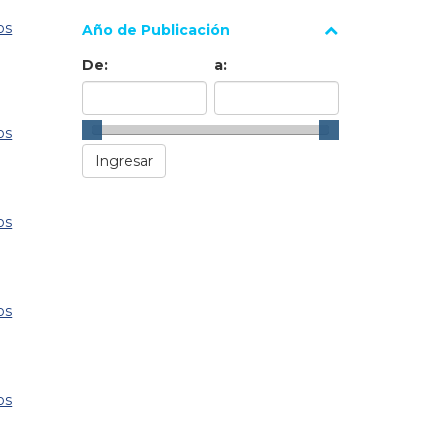
os
Año de Publicación
De:
a:
os
os
os
os