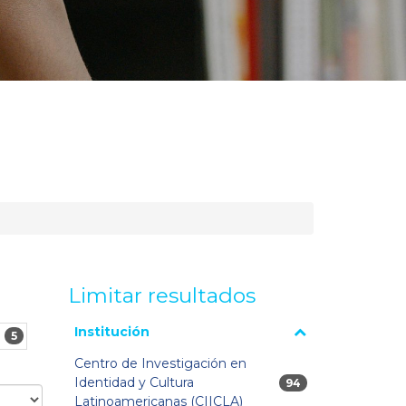
Limitar resultados
La página se volverá a cargar cuando se seleccione o
Institución
S
5
excluya un filtro.
Centro de Investigación en
Identidad y Cultura
94 resultados
94
3
Latinoamericanas (CIICLA)