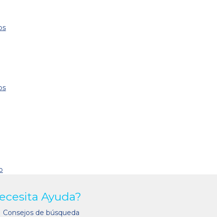
os
os
o
ecesita Ayuda?
Consejos de búsqueda