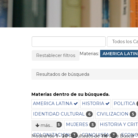
La página se recargará cuando se elimine un filtro
Filtros aplicados:
Materias:
Eliminar filtro
AMERICA LATI
Restablecer filtros
Resultados de búsqueda
Materias dentro de su búsqueda.
AMERICA LATINA
HISTORIA
POLITICA
IDENTIDAD CULTURAL
CIVILIZACION
6
5
CULTURA
MUJERES
HISTORIA Y CRIT
5
5
más…
COLONIZACION
CONQUISTA
ECONO
3
3
Mostrando
1 - 20
Resultados de
116
Para Buscar '
'