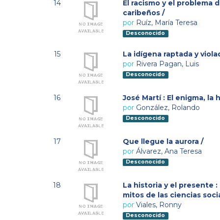
14
El racismo y el problema d
caribeños /
por
Ruíz, María Teresa
Desconocido
15
La idígena raptada y viola
por
Rivera Pagan, Luis
Desconocido
16
José Martí : El enigma, la 
por
González, Rolando
Desconocido
17
Que llegue la aurora /
por
Álvarez, Ana Teresa
Desconocido
18
La historia y el presente :
mitos de las ciencias soci
por
Viales, Ronny
Desconocido