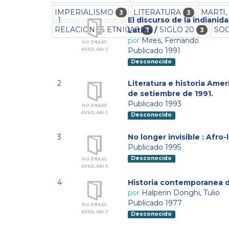
IMPERIALISMO
LITERATURA
MARTI, 
3
3
1
El discurso de la indianid
RELACIONES ETNICAS
SIGLO 20
SO
Latina /
3
3
por
Mires, Fernando
Publicado 1991
Desconocido
2
Literatura e historia Amer
de setiembre de 1991.
Publicado 1993
Desconocido
3
No longer invisible : Afro
Publicado 1995
Desconocido
4
Historia contemporanea d
por
Halperin Donghi, Tulio
Publicado 1977
Desconocido