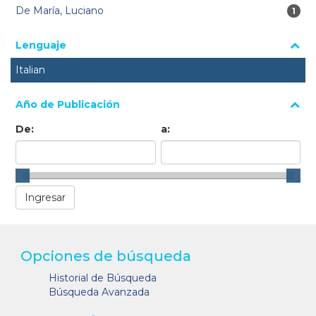
De María, Luciano
1 re
1
Lenguaje
Italian
Año de Publicación
De:
a:
Opciones de búsqueda
Historial de Búsqueda
Búsqueda Avanzada