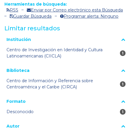
Herramientas de búsqueda:
RSS
Enviar por Correo electrónico esta Búsqueda
Guardar Búsqueda
Programar alerta: Ninguno
Limitar resultados
La página se volverá a cargar cuando se seleccione o excluya
Institución
un filtro.
Centro de Investigación en Identidad y Cultura
1 re
1
Latinoamericanas (CIICLA)
Biblioteca
Centro de Información y Referencia sobre
1 re
1
Centroamérica y el Caribe (CIRCA)
Formato
Desconocido
1 re
1
Autor