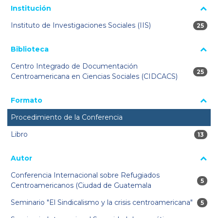
La página se volverá a cargar cuando se seleccione o excluya
Institución
un filtro.
Instituto de Investigaciones Sociales (IIS)
25 res
25
Biblioteca
Centro Integrado de Documentación
25 res
25
Centroamericana en Ciencias Sociales (CIDCACS)
Formato
Procedimiento de la Conferencia
Libro
13 res
13
Autor
Conferencia Internacional sobre Refugiados
5 res
5
Centroamericanos (Ciudad de Guatemala
Seminario "El Sindicalismo y la crisis centroamericana"
5 res
5