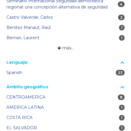
Seminario Internacional Seguridad democrática
4 res
4
regional: una concepción alternativa de seguridad
Castro Valverde, Carlos
2 res
2
Benítez Manaut, Raúl
1 re
1
Bernier, Laurent
1 re
1
más…
Lenguaje
Spanish
23 res
23
Ámbito geográfico
CENTROAMERICA
8 res
8
AMERICA LATINA
1 re
1
COSTA RICA
1 re
1
EL SALVADOR
1 re
1