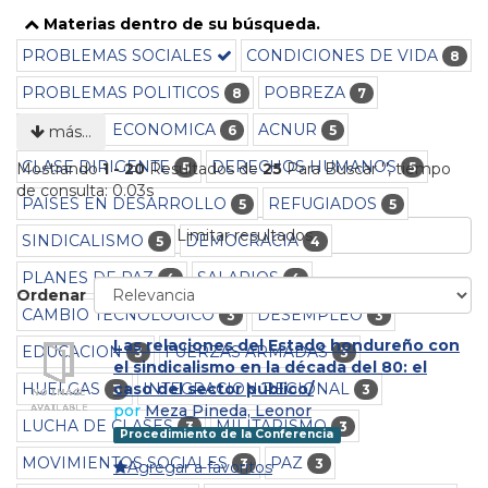
Materias dentro de su búsqueda.
PROBLEMAS SOCIALES
CONDICIONES DE VIDA
8
PROBLEMAS POLITICOS
POBREZA
8
7
RECESION ECONOMICA
ACNUR
6
5
más…
CLASE DIRIGENTE
DERECHOS HUMANOS
5
5
Mostrando
1 - 20
Resultados de
25
Para Buscar '
'
, tiempo
de consulta: 0.03s
PAISES EN DESARROLLO
REFUGIADOS
5
5
Limitar resultados
SINDICALISMO
DEMOCRACIA
5
4
PLANES DE PAZ
SALARIOS
4
4
Ordenar
CAMBIO TECNOLOGICO
DESEMPLEO
3
3
Las relaciones del Estado hondureño con
EDUCACION
FUERZAS ARMADAS
3
3
el sindicalismo en la década del 80: el
HUELGAS
INTEGRACION REGIONAL
caso del sector público/
3
3
por
Meza Pineda, Leonor
LUCHA DE CLASES
MILITARISMO
3
3
Procedimiento de la Conferencia
MOVIMIENTOS SOCIALES
PAZ
3
3
Agregar a favoritos