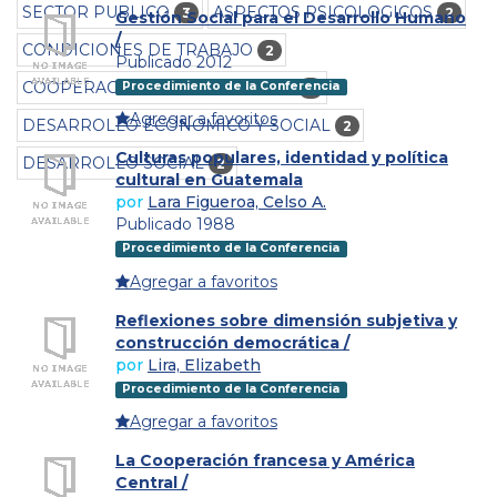
SECTOR PUBLICO
ASPECTOS PSICOLOGICOS
3
2
Gestión Social para el Desarrollo Humano
/
CONDICIONES DE TRABAJO
2
Publicado 2012
COOPERACION INTERNACIONAL
Procedimiento de la Conferencia
2
Agregar a favoritos
DESARROLLO ECONOMICO Y SOCIAL
2
Culturas populares, identidad y política
DESARROLLO SOCIAL
2
cultural en Guatemala
por
Lara Figueroa, Celso A.
Publicado 1988
Procedimiento de la Conferencia
Agregar a favoritos
Reflexiones sobre dimensión subjetiva y
construcción democrática /
por
Lira, Elizabeth
Procedimiento de la Conferencia
Agregar a favoritos
La Cooperación francesa y América
Central /