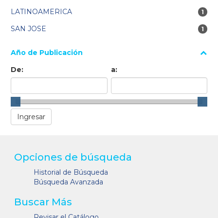
LATINOAMERICA
1 re
1
SAN JOSE
1 re
1
Año de Publicación
De:
a:
Opciones de búsqueda
Historial de Búsqueda
Búsqueda Avanzada
Buscar Más
Revisar el Catálogo