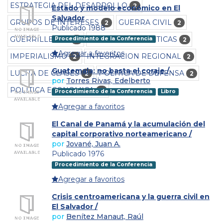
ESTRATEGIA DEL DESARROLLO
2
Estado y modelo económico en El
Salvador
GRUPOS DE INTERESES
GUERRA CIVIL
2
2
Publicado 1988
GUERRILLEROS
IDEOLOGIAS POLITICAS
Procedimiento de la Conferencia
2
2
Agregar a favoritos
IMPERIALISMO
INTEGRACION REGIONAL
2
2
Guatemala: no basta el coraje /
LUCHA DE CLASES
POLITICA DE DEFENSA
2
2
por
Torres Rivas, Edelberto
POLITICA ECONOMICA
2
Procedimiento de la Conferencia
Libro
Agregar a favoritos
El Canal de Panamá y la acumulación del
capital corporativo norteamericano /
por
Jované, Juan A.
Publicado 1976
Procedimiento de la Conferencia
Agregar a favoritos
Crisis centroamericana y la guerra civil en
El Salvador /
por
Benítez Manaut, Raúl