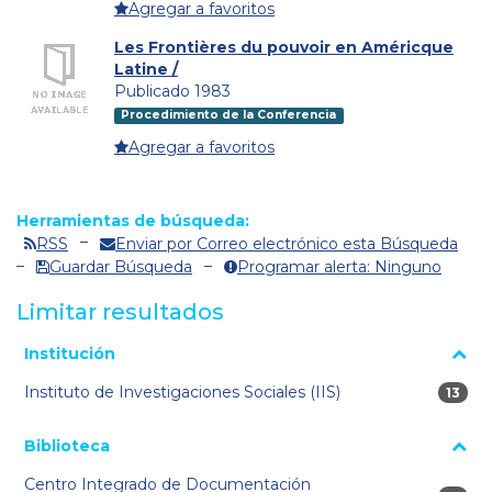
Agregar a favoritos
Les Frontières du pouvoir en Américque
Latine /
Publicado 1983
Procedimiento de la Conferencia
Agregar a favoritos
Herramientas de búsqueda:
RSS
Enviar por Correo electrónico esta Búsqueda
Guardar Búsqueda
Programar alerta: Ninguno
Limitar resultados
La página se volverá a cargar cuando se seleccione o excluya
Institución
un filtro.
Instituto de Investigaciones Sociales (IIS)
13 res
13
Biblioteca
Centro Integrado de Documentación