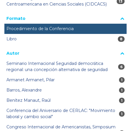
13 res
13
Centroamericana en Ciencias Sociales (CIDCACS)
Formato
Procedimiento de la Conferencia
Libro
8 res
8
Autor
Seminario Internacional Seguridad democrática
6 res
6
regional: una concepción alternativa de seguridad
Armanet Armanet, Pilar
1 re
1
Barros, Alexandre
1 re
1
Benítez Manaut, Raúl
1 re
1
Conferencia del Aniversario de CERLAC: "Movimiento
1 re
1
laboral y cambio social"
Congreso Internacional de Americanistas, Simposium