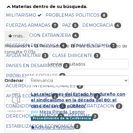
Materias dentro de su búsqueda.
MILITARISMO
PROBLEMAS POLITICOS
8
FUERZAS ARMADAS
PAZ
DEMOCRACIA
7
5
4
INTERVENCION EXTRANJERA
4
más…
RECESION ECONOMICA
ARMAMENTISMO
4
3
Mostrando
1 - 13
Resultados de
13
Para Buscar '
'
, tiempo de
consulta: 0.03s
AYUDA MILITAR
CLASE DIRIGENTE
3
3
Limitar resultados
PAISES EN DESARROLLO
3
PROBLEMAS SOCIALES
3
Ordenar
ACUERDOS INTERNACIONALES
2
Las relaciones del Estado hondureño con
AYUDA ECONOMICA
CAPITALISMO
2
2
el sindicalismo en la década del 80: el
CONDICIONES DE VIDA
DEMOCRATIZACION
caso del sector público/
2
2
por
Meza Pineda, Leonor
DERECHOS HUMANOS
DESARME
2
2
Procedimiento de la Conferencia
ESTABILIZACION ECONOMICA
2
Agregar a favoritos