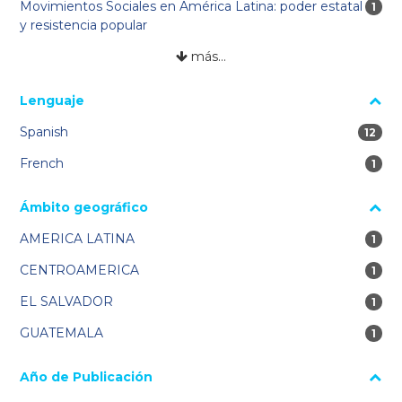
Movimientos Sociales en América Latina: poder estatal
1 re
1
y resistencia popular
más…
Lenguaje
Spanish
12 res
12
French
1 re
1
Ámbito geográfico
AMERICA LATINA
1 re
1
CENTROAMERICA
1 re
1
EL SALVADOR
1 re
1
GUATEMALA
1 re
1
Año de Publicación