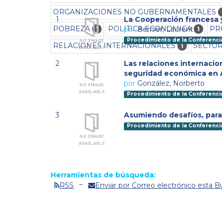
ORGANIZACIONES NO GUBERNAMENTALES
1
La Cooperación francesa y
POBREZA
POLITICA ECONOMICA
PR
por
Bernier, Laurent
1
1
Procedimiento de la Conferenci
RELACIONES INTERNACIONALES
SECTO
1
2
Las relaciones internacio
seguridad económica en A
por
González, Norberto
Procedimiento de la Conferenci
3
Asumiendo desafíos, para 
Procedimiento de la Conferenci
Herramientas de búsqueda:
RSS
Enviar por Correo electrónico esta 