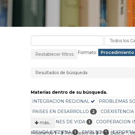
La página se recargará cuando se elimine un filtro
Filtros aplicados:
Formato:
Eliminar filtro
Procedimiento 
Restablecer filtros
Resultados de búsqueda
Materias dentro de su búsqueda.
INTEGRACION REGIONAL
PROBLEMAS SO
PAISES EN DESARROLLO
COEXISTENCIA 
2
CONDICIONES DE VIDA
COOPERACION I
1
más…
DEUDA EXTERNA
EMPLEO
EXPORTA
1
1
Mostrando
1 - 3
Resultados de
3
Para Buscar '
'
, t