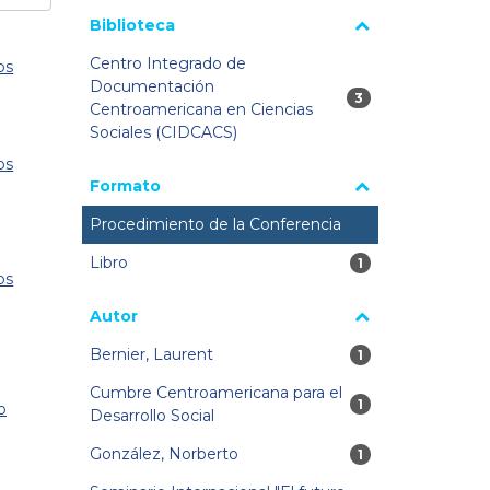
Biblioteca
Centro Integrado de
os
Documentación
3 resultados
3
Centroamericana en Ciencias
Sociales (CIDCACS)
os
Formato
Procedimiento de la Conferencia
Libro
1 resultados
1
os
Autor
Bernier, Laurent
1 resultados
1
Cumbre Centroamericana para el
1 resultados
1
o
Desarrollo Social
González, Norberto
1 resultados
1