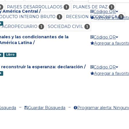
PAISES DESARROLLADOS
PLANES DE PAZ
1
1
1
 América Central /
Código QR
ODUCTO INTERNO BRUTO
RECESION ECONOMICA
1
1
Agregar a favorit
a
R AGROPECUARIO
SOCIEDAD CIVIL
1
1
nales y las condicionantes de la
Código QR
mérica Latina /
Agregar a favorit
a
Libro
reconstruir la esperanza: declaración /
Código QR
Agregar a favorit
a
Búsqueda
Guardar Búsqueda
Programar alerta: Ningun