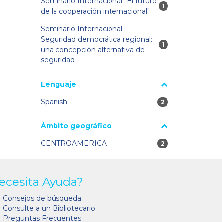
Seminario Internacional "El futuro
1 resultados
1
de la cooperación internacional"
Seminario Internacional
Seguridad democrática regional:
1 resultados
1
una concepción alternativa de
seguridad
Lenguaje
Spanish
2 resultados
2
Ámbito geográfico
CENTROAMERICA
2 resultados
2
ecesita Ayuda?
Consejos de búsqueda
Consulte a un Bibliotecario
Preguntas Frecuentes