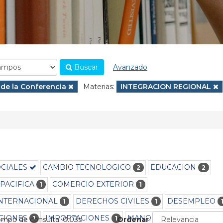
Buscar
Avanzado
.
de la Conferencia
Materias:
Eliminar filtro
INTEGRACION REGIONAL
CIALES
CAMBIO TECNOLOGICO
EDUCACION
2
2
PACIFICA
COMERCIO EXTERIOR
1
1
NTERNACIONAL
DERECHOS CIVILES
DESEMPLEO
1
1
CIONES
IMPORTACIONES
MANO DE OBRA
1
1
1
iempo de consulta: 0.03s
Ordenar