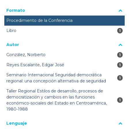
Formato
Procedimiento de la Conferencia
Libro
1 re
1
Autor
González, Norberto
1 re
1
Reyes Escalante, Edgar José
1 re
1
Seminario Internacional Seguridad democrática
1 re
1
regional: una concepción alternativa de seguridad
Taller Regional Estilos de desarrollo, procesos de
democratización y cambios en las funciones
1 re
1
económico-sociales del Estado en Centroamérica,
1980-1988
Lenguaje