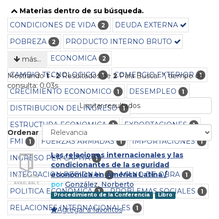
Materias dentro de su búsqueda.
CONDICIONES DE VIDA
DEUDA EXTERNA
2
POBREZA
PRODUCTO INTERNO BRUTO
2
RECESION ECONOMICA
2
más…
CAMBIO TECNOLOGICO
COMERCIO EXTERIOR
1
1
Mostrando
1 - 2
Resultados de
2
Para Buscar '
'
, tiempo de
consulta: 0.03s
CRECIMIENTO ECONOMICO
DESEMPLEO
1
1
Limitar resultados
DISTRIBUCION DEL INGRESO
1
ESTRUCTURA ECONOMICA
EXPORTACIONES
1
1
Ordenar
FMI
FUERZAS ARMADAS
IMPORTACIONES
1
1
1
Las relaciones internacionales y las
INGRESO PER CAPITA
1
condicionantes de la seguridad
INTEGRACION REGIONAL
MANO DE OBRA
económica en América Latina /
1
1
por
González, Norberto
POLITICA ECONOMICA
PROBLEMAS SOCIALES
1
1
Procedimiento de la Conferencia
Libro
RELACIONES INTERNACIONALES
1
Agregar a favoritos