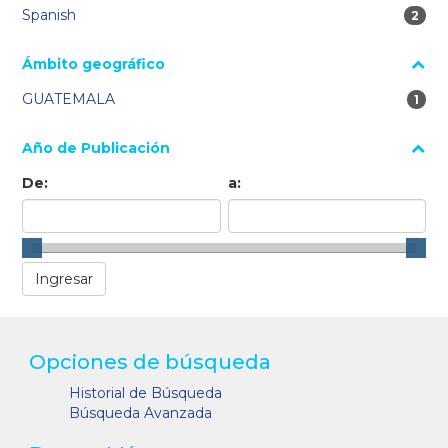
Spanish
2 res
2
Ámbito geográfico
GUATEMALA
1 re
1
Año de Publicación
De:
a:
Opciones de búsqueda
Historial de Búsqueda
Búsqueda Avanzada