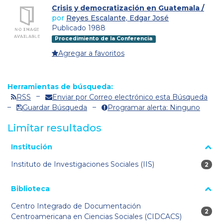
Crisis y democratización en Guatemala /
por
Reyes Escalante, Edgar José
Publicado 1988
Procedimiento de la Conferencia
Agregar a favoritos
Herramientas de búsqueda:
RSS
Enviar por Correo electrónico esta Búsqueda
Guardar Búsqueda
Programar alerta: Ninguno
Limitar resultados
La página se volverá a cargar cuando se seleccione o excluya
Institución
un filtro.
Instituto de Investigaciones Sociales (IIS)
2 res
2
Biblioteca
Centro Integrado de Documentación
2 res
2
Centroamericana en Ciencias Sociales (CIDCACS)