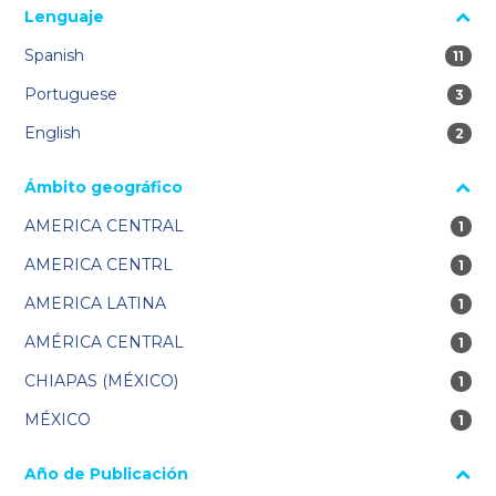
Lenguaje
Spanish
11 re
11
Portuguese
3 res
3
English
2 res
2
Ámbito geográfico
AMERICA CENTRAL
1 re
1
AMERICA CENTRL
1 re
1
AMERICA LATINA
1 re
1
AMÉRICA CENTRAL
1 re
1
CHIAPAS (MÉXICO)
1 re
1
MÉXICO
1 re
1
Año de Publicación