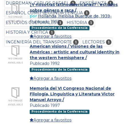
DURREMAN, CARLOS RAFAEL
ENSEÑANZA
1
1
¿Y nosotras latinoamericanas? : estudos
sobre gênero e raca /
ESPAÑOL COMO SEGUNDA LENGUA
1
por
Hollanda, Heloisa Buarque de, 1939-
Publicado 1992
ESTUDIOS CULTURALES
HISTORIA
1
1
Procedimiento de la Conferencia
HISTORIA Y CRITICA
1
Agregar a favoritos
INGENIERÍA DEL TRANSPORTE
LECTORES
1
1
American visions / Visiones de las
Américas : artistic and cultural identity in
the western hemisphere /
Publicado 1992
Procedimiento de la Conferencia
Agregar a favoritos
Memoria del VI Congreso Nacional de
Filología, Linguística y Literatura Victor
Manuel Arroyo /
Publicado 1997
Procedimiento de la Conferencia
Agregar a favoritos