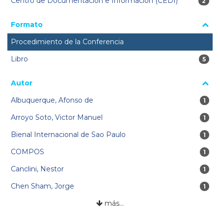
Centro de Documentación e Información (CEDI)
2 res
2
Formato
Procedimiento de la Conferencia
Libro
5 res
5
Autor
Albuquerque, Afonso de
1 re
1
Arroyo Soto, Victor Manuel
1 re
1
Bienal Internacional de Sao Paulo
1 re
1
COMPOS
1 re
1
Canclini, Nestor
1 re
1
Chen Sham, Jorge
1 re
1
más…