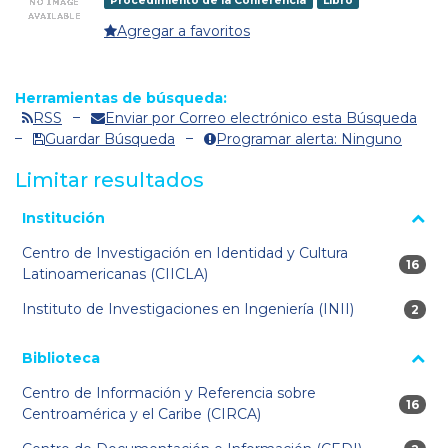
Procedimiento de la Conferencia
Libro
Agregar a favoritos
Herramientas de búsqueda:
RSS
Enviar por Correo electrónico esta Búsqueda
Guardar Búsqueda
Programar alerta: Ninguno
Limitar resultados
La página se volverá a cargar cuando se seleccione o excluya
Institución
un filtro.
Centro de Investigación en Identidad y Cultura
16 res
16
Latinoamericanas (CIICLA)
Instituto de Investigaciones en Ingeniería (INII)
2 res
2
Biblioteca
Centro de Información y Referencia sobre
16 res
16
Centroamérica y el Caribe (CIRCA)