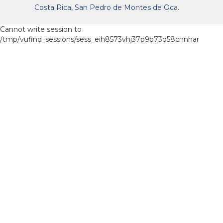
Costa Rica, San Pedro de Montes de Oca.
Cannot write session to
/tmp/vufind_sessions/sess_eih8573vhj37p9b73o58cnnhar