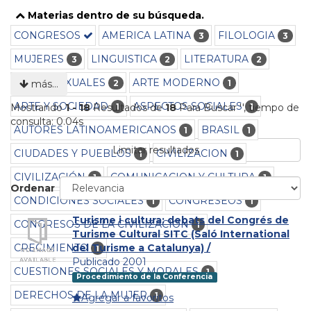
Materias dentro de su búsqueda.
CONGRESOS
AMERICA LATINA
FILOLOGIA
3
3
MUJERES
LINGUISTICA
LITERATURA
3
2
2
ROLES SEXUALES
ARTE MODERNO
2
1
más…
ARTE Y SOCIEDAD
ASPECTOS SOCIALES
1
1
Mostrando
1 - 18
Resultados de
18
Para Buscar '
'
, tiempo de
consulta: 0.04s
AUTORES LATINOAMERICANOS
BRASIL
1
1
Limitar resultados
CIUDADES Y PUEBLOS
CIVILIZACION
1
1
CIVILIZACIÓN
COMUNICACION Y CULTURA
1
1
Ordenar
CONDICIONES SOCIALES
CONGRESEOS
1
1
Turisme i cultura: debats del Congrés de
CONGRESOS DE LA CIVILIZACION
1
Turisme Cultural SITC (Saló International
CRECIMIENTO
del Turisme a Catalunya) /
1
Publicado 2001
CUESTIONES SOCIALES Y MORALES
1
Procedimiento de la Conferencia
DERECHOS DE LA MUJER
1
Agregar a favoritos