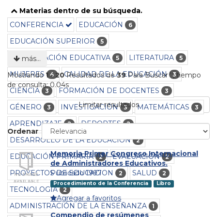
Materias dentro de su búsqueda.
CONFERENCIA
EDUCACIÓN
6
EDUCACIÓN SUPERIOR
5
INVESTIGACIÓN EDUCATIVA
LITERATURA
5
5
más…
MUJERES
CALIDAD DE LA EDUCACIÓN
4
3
Mostrando
1 - 20
Resultados de
39
Para Buscar '
'
, tiempo
de consulta: 0.04s
CIENCIA
FORMACIÓN DE DOCENTES
3
3
Limitar resultados
GÉNERO
INVESTIGACIÓN
MATEMÁTICAS
3
3
3
APRENDIZAJE
DEPORTES
2
2
Ordenar
DESARROLLO DE LA EDUCACIÓN
2
Memoria Primer Congreso Internacional
EDUCACIÓN PRIMARIA
EVALUACIÓN
2
2
de Administradores Educativos.
PROYECTOS DE EDUCACION
SALUD
Publicado 1997
2
2
Procedimiento de la Conferencia
Libro
TECNOLOGÍA
2
Agregar a favoritos
ADMINISTRACIÓN DE LA ENSEÑANZA
1
Compendio de resúmenes