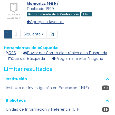
Memorias 1999 /
Publicado 1999
Procedimiento de la Conferencia
Libro
Agregar a favoritos
1
2
Siguiente
[2]
Herramientas de búsqueda:
RSS
Enviar por Correo electrónico esta Búsqueda
Guardar Búsqueda
Programar alerta: Ninguno
Limitar resultados
La página se volverá a cargar cuando se seleccione o excluya
Institución
un filtro.
Instituto de Investigación en Educación (INIE)
39 res
39
Biblioteca
Unidad de Información y Referencia (UIR)
39 res
39