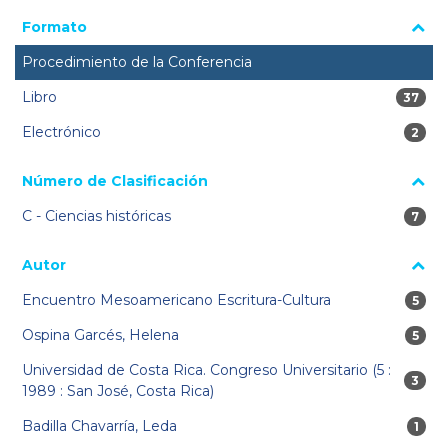
Formato
Procedimiento de la Conferencia
Libro
37 res
37
Electrónico
2 res
2
Número de Clasificación
C - Ciencias históricas
7 res
7
Autor
Encuentro Mesoamericano Escritura-Cultura
5 res
5
Ospina Garcés, Helena
5 res
5
Universidad de Costa Rica. Congreso Universitario (5 :
3 res
3
1989 : San José, Costa Rica)
Badilla Chavarría, Leda
1 re
1