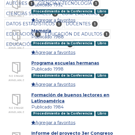
AUTORES
CIENCIA Y TECNOLOGÍA
1
1
Publicado 1992
Procedimiento de la Conferencia
Libro
CIENCIAS SOCIALES
CONFERENCIAS
1
1
Agregar a favoritos
DATOS ESTADÍSTICOS
DOCENTES
1
1
Memoria
EDUCACION
EDUCACIÓN DE ADULTOS
1
1
Publicado 1988
Procedimiento de la Conferencia
Libro
EDUCACIÓN PREESCOLAR
1
Agregar a favoritos
Programa escuelas hermanas
Publicado 1998
Procedimiento de la Conferencia
Libro
Agregar a favoritos
Formación de buenos lectores en
Latinoamérica
Publicado 1984
Procedimiento de la Conferencia
Libro
Agregar a favoritos
Informe del proyecto 3er Congreso