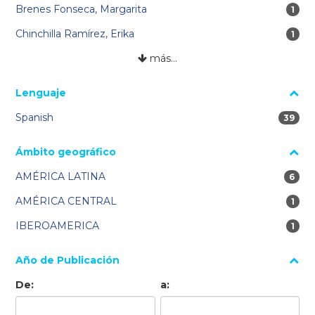
Brenes Fonseca, Margarita
1 re
1
Chinchilla Ramírez, Erika
1 re
1
más…
Lenguaje
Spanish
39 res
39
Ámbito geográfico
AMÉRICA LATINA
6 res
6
AMÉRICA CENTRAL
1 re
1
IBEROAMERICA
1 re
1
Año de Publicación
De:
a: