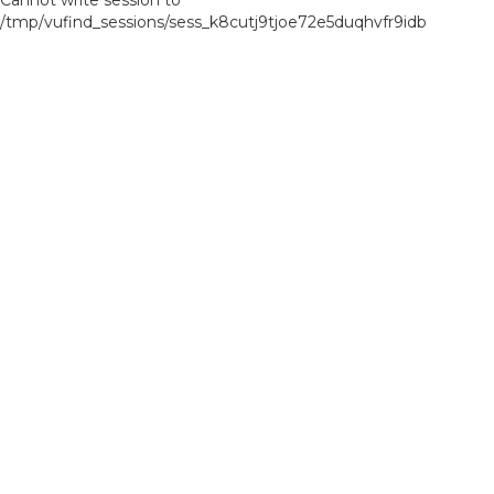
Cannot write session to
/tmp/vufind_sessions/sess_k8cutj9tjoe72e5duqhvfr9idb