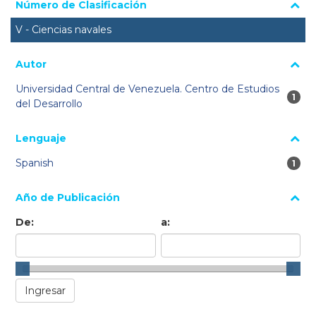
Número de Clasificación
V - Ciencias navales
Autor
Universidad Central de Venezuela. Centro de Estudios
1 re
1
del Desarrollo
Lenguaje
Spanish
1 re
1
Año de Publicación
De:
a: