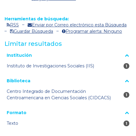
Herramientas de búsqueda:
RSS
Enviar por Correo electrónico esta Búsqueda
Guardar Búsqueda
Programar alerta: Ninguno
Limitar resultados
La página se volverá a cargar cuando se seleccione o excluya
Institución
un filtro.
Instituto de Investigaciones Sociales (IIS)
1 re
1
Biblioteca
Centro Integrado de Documentación
1 re
1
Centroamericana en Ciencias Sociales (CIDCACS)
Formato
Texto
1 re
1