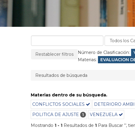
La página se recargará cuando se elimine un filtro
Filtros aplicados:
Número de Clasificación:
Restablecer filtros
Materias:
Eliminar filtro
EVALUACION D
Resultados de búsqueda
Materias dentro de su búsqueda.
CONFLICTOS SOCIALES
DETERIORO AMBI
POLITICA DE AJUSTE
VENEZUELA
1
Mostrando
1 - 1
Resultados de
1
Para Buscar '
'
, ti