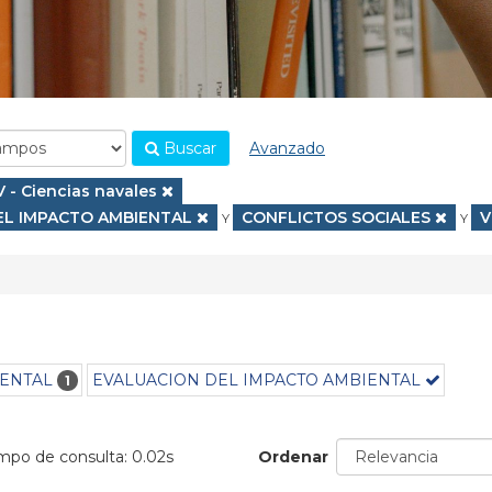
Buscar
Avanzado
.
Eliminar filtro
V - Ciencias navales
EL IMPACTO AMBIENTAL
Eliminar filtro
CONFLICTOS SOCIALES
E
V
Y
Y
ENTAL
EVALUACION DEL IMPACTO AMBIENTAL
1
empo de consulta: 0.02s
Ordenar