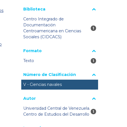
Biblioteca
os
Centro Integrado de
Documentación
1 resultados
1
Centroamericana en Ciencias
Sociales (CIDCACS)
o
Formato
Texto
1 resultados
1
Número de Clasificación
V - Ciencias navales
Autor
Universidad Central de Venezuela.
1 resultados
1
Centro de Estudios del Desarrollo