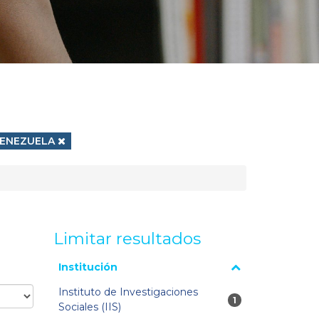
liminar filtro
ENEZUELA
Limitar resultados
La página se volverá a cargar cuando se seleccione o
Institución
excluya un filtro.
Instituto de Investigaciones
1 resultados
1
Sociales (IIS)