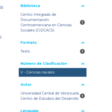
Biblioteca
os
Centro Integrado de
Documentación
1 resultados
1
Centroamericana en Ciencias
Sociales (CIDCACS)
o
Formato
Texto
1 resultados
1
Número de Clasificación
V - Ciencias navales
Autor
Universidad Central de Venezuela.
1 resultados
1
Centro de Estudios del Desarrollo
Lenguaje