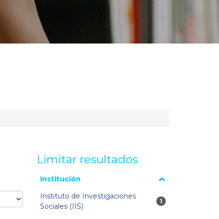
Limitar resultados
La página se volverá a cargar cuando se seleccione o
Institución
excluya un filtro.
Instituto de Investigaciones
1 resultados
1
Sociales (IIS)