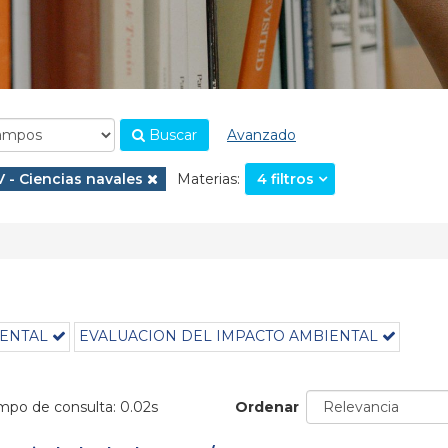
Buscar
Avanzado
.
Eliminar filtro
V - Ciencias navales
Materias:
4 filtros
IENTAL
EVALUACION DEL IMPACTO AMBIENTAL
empo de consulta: 0.02s
Ordenar