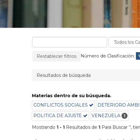
La página se recargará cuando se elimine un filtro
Filtros aplicados:
Número de Clasificación:
Restablecer filtros
Resultados de búsqueda
Materias dentro de su búsqueda.
CONFLICTOS SOCIALES
DETERIORO AMB
POLITICA DE AJUSTE
VENEZUELA
1
Mostrando
1 - 1
Resultados de
1
Para Buscar '
'
, ti