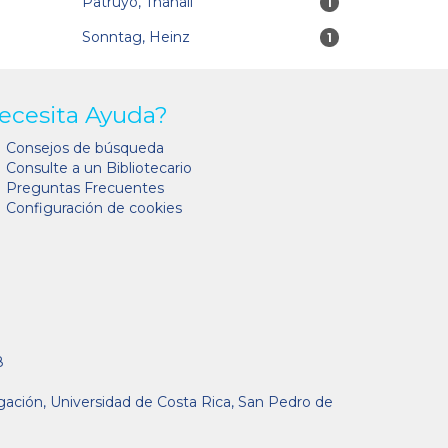
Patruyo, Thanali
1 resultados
1
Sonntag, Heinz
1 resultados
1
ecesita Ayuda?
Consejos de búsqueda
Consulte a un Bibliotecario
Preguntas Frecuentes
Configuración de cookies
8
gación, Universidad de Costa Rica, San Pedro de