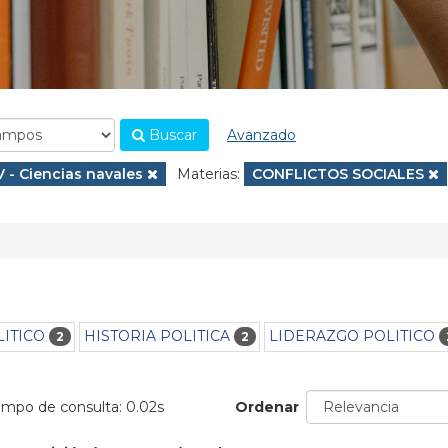
Buscar
Avanzado
.
Eliminar filtro
V - Ciencias navales
Materias:
Eliminar filtro
CONFLICTOS SOCIALES
ITICO
HISTORIA POLITICA
LIDERAZGO POLITICO
2
2
iempo de consulta: 0.02s
Ordenar