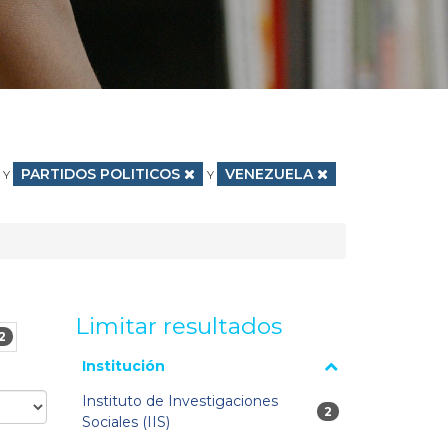
Eliminar filtro
PARTIDOS POLITICOS
Eliminar filtro
VENEZUELA
Y
Y
Limitar resultados
2
La página se volverá a cargar cuando se seleccione o
Institución
excluya un filtro.
Instituto de Investigaciones
2 resultados
2
Sociales (IIS)