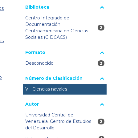
Biblioteca
os
Centro Integrado de
Documentación
2 resultados
2
Centroamericana en Ciencias
Sociales (CIDCACS)
os
Formato
Desconocido
2 resultados
2
o
Número de Clasificación
V - Ciencias navales
Autor
Universidad Central de
Venezuela. Centro de Estudios
2 resultados
2
del Desarrollo