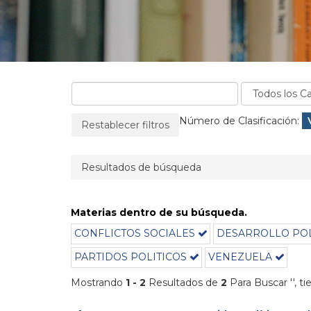
La página se recargará cuando se elimine un filtro
Filtros aplicados:
Número de Clasificación:
Restablecer filtros
Resultados de búsqueda
Materias dentro de su búsqueda.
CONFLICTOS SOCIALES
DESARROLLO POL
PARTIDOS POLITICOS
VENEZUELA
Mostrando
1 - 2
Resultados de
2
Para Buscar '
'
, t