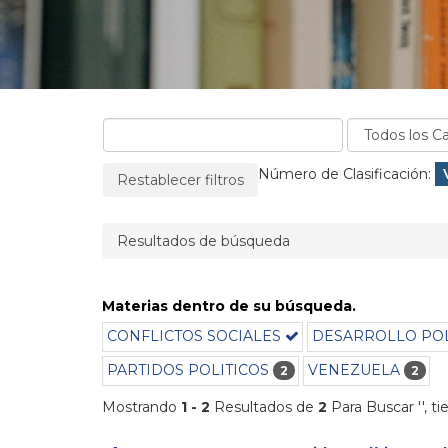
La página se recargará cuando se elimine un filtro
Filtros aplicados:
Número de Clasificación:
Restablecer filtros
Resultados de búsqueda
Materias dentro de su búsqueda.
CONFLICTOS SOCIALES
DESARROLLO POL
PARTIDOS POLITICOS
VENEZUELA
2
2
Mostrando
1 - 2
Resultados de
2
Para Buscar '
'
, t