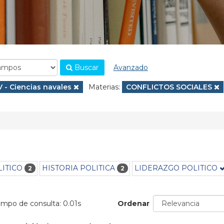
Buscar
Avanzado
.
Eliminar filtro
V - Ciencias navales
Materias:
Eliminar filtro
CONFLICTOS SOCIALES
ITICO
HISTORIA POLITICA
LIDERAZGO POLITICO
2
2
iempo de consulta: 0.01s
Ordenar