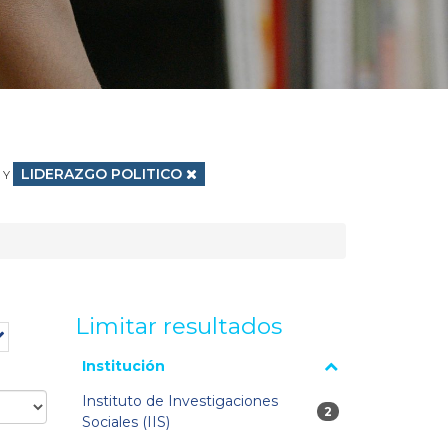
Eliminar filtro
LIDERAZGO POLITICO
Y
Limitar resultados
La página se volverá a cargar cuando se seleccione o
Institución
excluya un filtro.
Instituto de Investigaciones
2 resultados
2
Sociales (IIS)