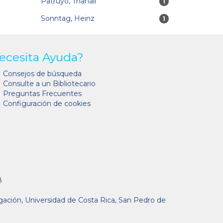
Patruyo, Thanali
1 resultados
1
Sonntag, Heinz
1 resultados
1
ecesita Ayuda?
Consejos de búsqueda
Consulte a un Bibliotecario
Preguntas Frecuentes
Configuración de cookies
8
gación, Universidad de Costa Rica, San Pedro de