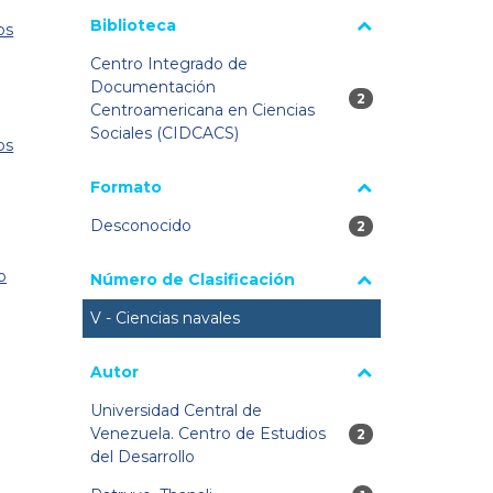
Biblioteca
os
Centro Integrado de
Documentación
2 resultados
2
Centroamericana en Ciencias
Sociales (CIDCACS)
os
Formato
Desconocido
2 resultados
2
o
Número de Clasificación
V - Ciencias navales
Autor
Universidad Central de
Venezuela. Centro de Estudios
2 resultados
2
del Desarrollo