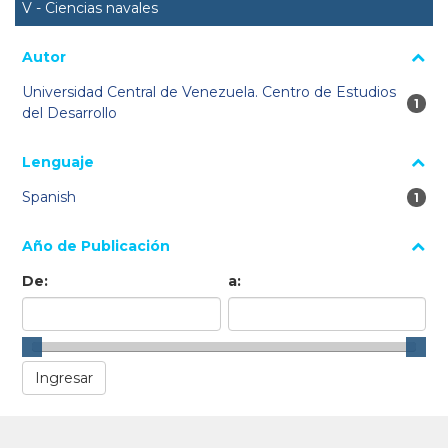
V - Ciencias navales
Autor
Universidad Central de Venezuela. Centro de Estudios
1 re
1
del Desarrollo
Lenguaje
Spanish
1 re
1
Año de Publicación
De:
a: