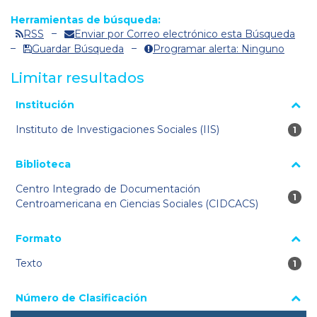
Herramientas de búsqueda:
RSS
Enviar por Correo electrónico esta Búsqueda
Guardar Búsqueda
Programar alerta: Ninguno
Limitar resultados
La página se volverá a cargar cuando se seleccione o excluya
Institución
un filtro.
Instituto de Investigaciones Sociales (IIS)
1 re
1
Biblioteca
Centro Integrado de Documentación
1 re
1
Centroamericana en Ciencias Sociales (CIDCACS)
Formato
Texto
1 re
1
Número de Clasificación