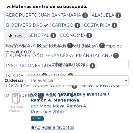
Materias dentro de su búsqueda.
AEROPUERTO JUAN SANTAMARÍA
ALAJUELA
1
1
BIODIVERSIDAD
CARTAGO
COSTA RICA
1
1
CULTURA GENERAL
ECONOMÍA
1
1
más…
GUANACASTE
HEREDIA
HISTORIA
1
1
Mostrando
1 - 1
Resultados de
1
Para Buscar '
'
, tiempo de
consulta: 0.01s
IDIOMA-ESPAÑOL-FRANCÉS-ALEMÁN-ITALIANO
1
Limitar resultados
INSTITUCIONES GUBERNAMENTALES
1
ISLA DEL COCO
LIMÓN
1
1
Ordenar
LOCALIZACIÓN GEOGRÁFICA
MONUMENTOS
1
Costa Rica: naturaleza y aventura /
PUNTARENAS
SAN JOSÉ
1
Ramón A. Mena Moya
por
Mena Moya, Ramón A.
Publicado 2000
Libro
Agregar a favoritos