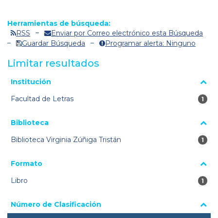
Herramientas de búsqueda:
RSS
Enviar por Correo electrónico esta Búsqueda
Guardar Búsqueda
Programar alerta: Ninguno
Limitar resultados
La página se volverá a cargar cuando se seleccione o excluya
Institución
un filtro.
Facultad de Letras
1 re
1
Biblioteca
Biblioteca Virginia Zúñiga Tristán
1 re
1
Formato
Libro
1 re
1
Número de Clasificación