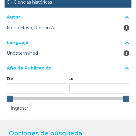
C - Ciencias históricas
Autor
Mena Moya, Ramón A.
1 re
1
Lenguaje
Undetermined
1 re
1
Año de Publicación
De:
a:
Opciones de búsqueda