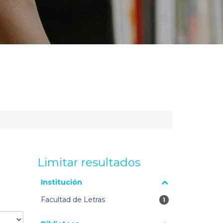
Limitar resultados
La página se volverá a cargar cuando se seleccione o
Institución
excluya un filtro.
Facultad de Letras
1 resultados
1