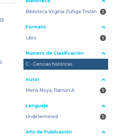
Biblioteca
Biblioteca Virginia Zúñiga Tristán
1 resultados
1
os
Formato
Libro
1 resultados
1
Número de Clasificación
o
C - Ciencias históricas
Autor
Mena Moya, Ramón A.
1 resultados
1
Lenguaje
Undetermined
1 resultados
1
Año de Publicación