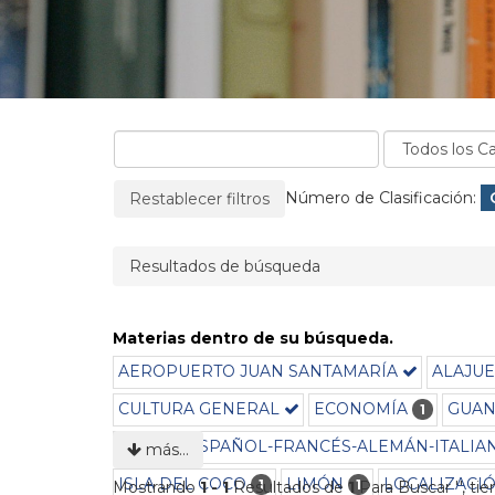
La página se recargará cuando se elimine un filtro
Filtros aplicados:
Número de Clasificación:
Restablecer filtros
Resultados de búsqueda
Materias dentro de su búsqueda.
AEROPUERTO JUAN SANTAMARÍA
ALAJUE
CULTURA GENERAL
ECONOMÍA
GUAN
1
IDIOMA-ESPAÑOL-FRANCÉS-ALEMÁN-ITALIA
más…
ISLA DEL COCO
LIMÓN
LOCALIZACI
1
1
Mostrando
1 - 1
Resultados de
1
Para Buscar '
'
, ti