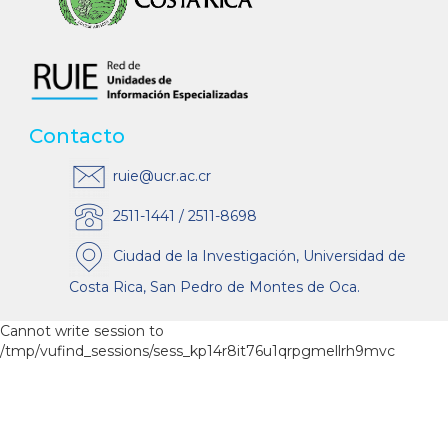
Contacto
ruie@ucr.ac.cr
2511-1441 / 2511-8698
Ciudad de la Investigación, Universidad de
Costa Rica, San Pedro de Montes de Oca.
Cannot write session to
/tmp/vufind_sessions/sess_kp14r8it76u1qrpgmellrh9mvc