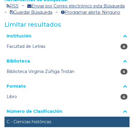
RSS
Enviar por Correo electrónico esta Búsqueda
Guardar Búsqueda
Programar alerta: Ninguno
Limitar resultados
La página se volverá a cargar cuando se seleccione o excluya
Institución
un filtro.
Facultad de Letras
4 res
4
Biblioteca
Biblioteca Virginia Zúñiga Tristán
4 res
4
Formato
Libro
4 res
4
Número de Clasificación
C - Ciencias históricas