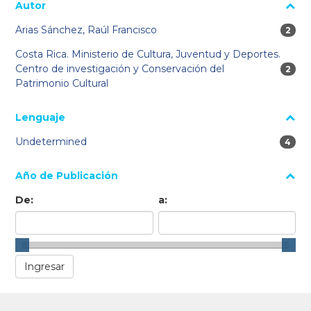
Autor
Arias Sánchez, Raúl Francisco
2 res
2
Costa Rica. Ministerio de Cultura, Juventud y Deportes.
Centro de investigación y Conservación del
2 res
2
Patrimonio Cultural
Lenguaje
Undetermined
4 res
4
Año de Publicación
De:
a: