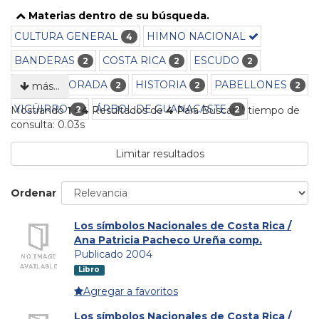
Materias dentro de su búsqueda.
CULTURA GENERAL
HIMNO NACIONAL
4
BANDERAS
COSTA RICA
ESCUDO
2
2
2
GUARIA MORADA
HISTORIA
PABELLONES
2
2
2
más…
YIGÜIRRO
ÁRBOL DE GUANACASTE
2
2
Mostrando
1 - 4
Resultados de
4
Para Buscar '
'
, tiempo de
consulta: 0.03s
Limitar resultados
Ordenar
Los símbolos Nacionales de Costa Rica /
Ana Patricia Pacheco Ureña comp.
Publicado 2004
Libro
Agregar a favoritos
Los símbolos Nacionales de Costa Rica /